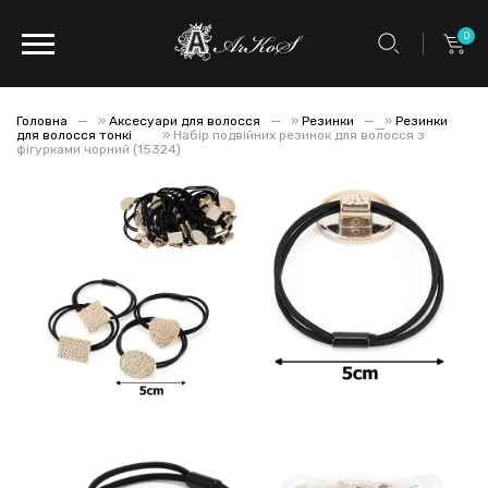
0
Головна
»
Аксесуари для волосся
»
Резинки
»
Резинки
для волосся тонкі
»
Набір подвійних резинок для волосся з
фігурками чорний (15324)