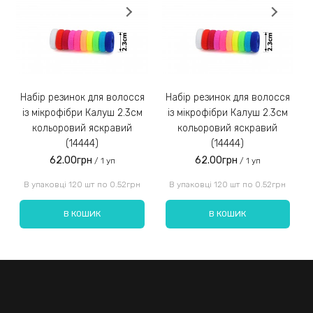
Замовлення післяплатою не надсилаємо!
3)
Набір резинок для волосся
Набір резинок для волосся
Набір ре
із мікрофібри Калуш 2.3см
із мікрофібри Калуш 2.3см
кольоровий яскравий
кольоровий яскравий
(14444)
(14444)
62.00грн
62.00грн
/ 1 уп
/ 1 уп
Введіть код, вказаний на зображенні:
В упаковці 120 шт по 0.52грн
В упаковці 120 шт по 0.52грн
В КОШИК
В КОШИК
Надіслати