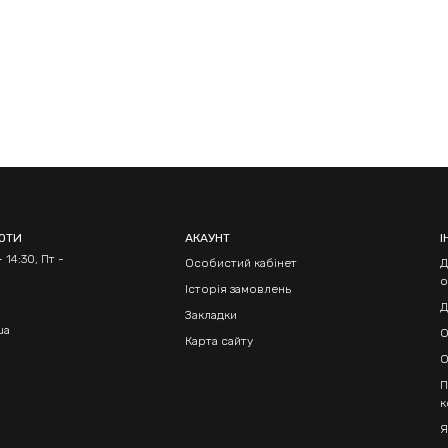
БОТИ
АКАУНТ
І
 14:30, Пт -
Особистий кабінет
Д
о
Історія замовлень
Д
Закладки
ua
О
Карта сайту
О
П
к
Я