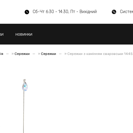
Сб-Чт 6:30 - 14:30, Пт - Вихідний
Систе
КИ
НОВИНКИ
ія
»
Сережки
»
Сережки
»
Сережки з камінням сваровськи 144