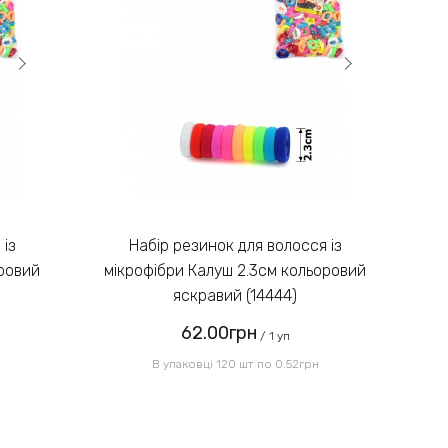
Замовлення післяплатою не
3)
надсилаємо!
Введіть код, вказаний на
зображенні:
Набір резинок для волосся із
оровий
мікрофібри Калуш 2.3см кольоровий
мі
яскравий (14444)
62.00грн
Надіслати
/ 1 уп
В упаковці 120 шт по 0.52грн