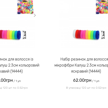
Набір резинок для волосся із
алуш 2.3см кольоровий
мікрофібри Калуш 2.3см коль
равий (14444)
яскравий (14444)
.00грн
62.00грн
/ 1 уп
/ 1 уп
ці 120 шт по 0.52грн
В упаковці 120 шт по 0.52грн