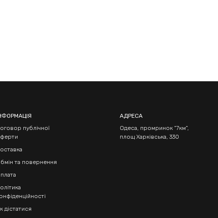
НФОРМАЦІЯ
АДРЕСА
оговор публічної
Одеса, промринок "7км",
ферти
площ Харківська, 330
оставка
бмін та повернення
плата
олітика
онфіденційності
к дістатися