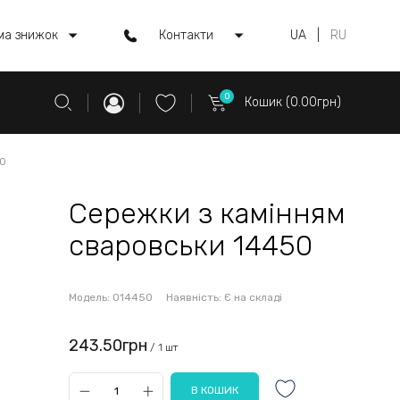
ма знижок
Контакти
UA
|
RU
0
Кошик (0.00грн)
50
Сережки з камінням
сваровськи 14450
Модель:
014450
Наявність:
Є на складі
243.50грн
/ 1 шт