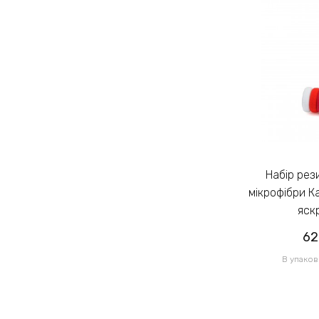
Набір резинок для волосся із
Набір резинок для волосся із
мікрофібри Калуш 2.3см кольоровий
мікрофібри К
яскравий (14444)
яск
62.00грн
62
/ 1 уп
В упаковці 120 шт по 0.52грн
В упаков