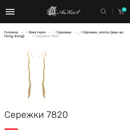
0
Головна
»
Біжутерія
»
Сережки
»
Сережки, кліпси (вир-во
Hong-Kong)
»
сережки 7820
Сережки 7820