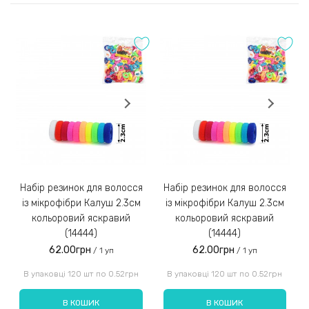
2) Оплата на розрахунковий рахунок
Оставить отзыв
Після погодження та збору замовлення менеджер
Оцінка:
надішле Вам реквізити для оплати на розрахунковий
рахунок IBAN;
Замовлення післяплатою не надсилаємо!
3)
Набір резинок для волосся
Набір резинок для волосся
Набір ре
із мікрофібри Калуш 2.3см
із мікрофібри Калуш 2.3см
кольоровий яскравий
кольоровий яскравий
(14444)
(14444)
62.00грн
62.00грн
/ 1 уп
/ 1 уп
Введіть код, вказаний на зображенні:
В упаковці 120 шт по 0.52грн
В упаковці 120 шт по 0.52грн
В КОШИК
В КОШИК