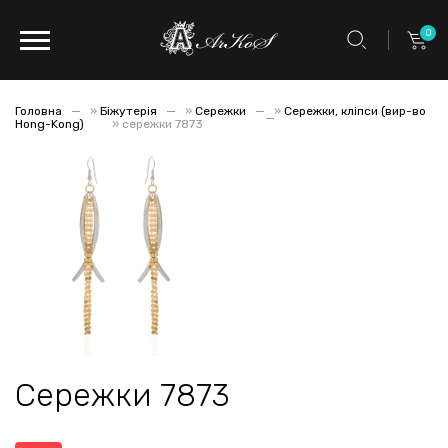
0
Головна
»
Біжутерія
»
Сережки
»
Сережки, кліпси (вир-во
Hong-Kong)
»
сережки 7873
Сережки 7873