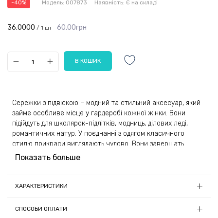
-40%
Модель:
007873
Наявність:
Є на складі
36.0000
60.00грн
/ 1 шт
Сережки з підвіскою – модний та стильний аксесуар, який
займе особливе місце у гардеробі кожної жінки. Вони
підійдуть для школярок-підлітків, модниць, ділових леді,
романтичних натур. У поєднанні з одягом класичного
стилю прикраси виглядають чудово. Вони завершать
вечірній та повсякденний образ, цікаво доповнять інші
Показать больше
аксесуари.
Для виготовлення сережок використовується спеціальний
ХАРАКТЕРИСТИКИ
сплав. Він не викликає алергічні та запальні реакції,
Довжина, см:
12.1
відрізняється підвищеною стійкістю до впливів
СПОСОБИ ОПЛАТИ
мікросередовища. Застібка у вигляді петлі запобігає ризику