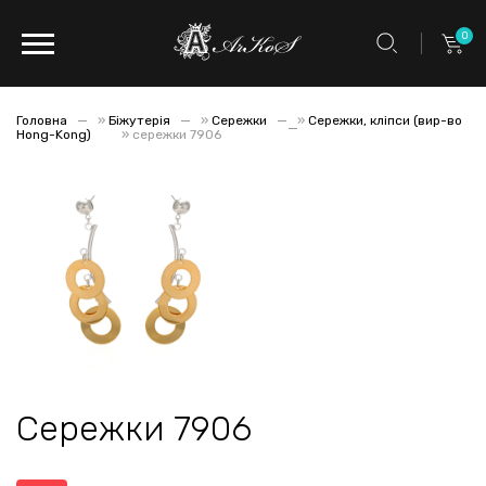
0
Головна
»
Біжутерія
»
Сережки
»
Сережки, кліпси (вир-во
Hong-Kong)
»
сережки 7906
Сережки 7906