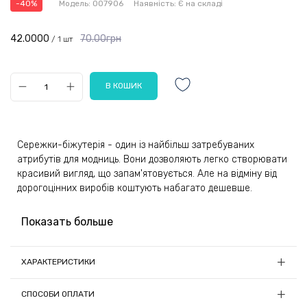
-40%
Модель:
007906
Наявність:
Є на складі
42.0000
70.00грн
/ 1 шт
Сережки-біжутерія - один із найбільш затребуваних
атрибутів для модниць. Вони дозволяють легко створювати
красивий вигляд, що запам'ятовується. Але на відміну від
дорогоцінних виробів коштують набагато дешевше.
Прикраса буде чудовим подарунком для будь-яких модниць,
Показать больше
починаючи від юних дівчат і закінчуючи дорослими
жінками. Підвісні елементи виконані як з'єднаних дисків.
Такий дизайн однозначно приверне увагу оточуючих.
ХАРАКТЕРИСТИКИ
Довжина, см:
7.3
Застібка-гвоздик дуже зручна та довговічна. Вона
СПОСОБИ ОПЛАТИ