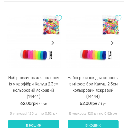
2) Оплата на розрахунковий рахунок
Оставить отзыв
Після погодження та збору замовлення менеджер
Оцінка:
надішле Вам реквізити для оплати на розрахунковий
рахунок IBAN;
Замовлення післяплатою не надсилаємо!
3)
Набір резинок для волосся
Набір резинок для волосся
Набір ре
із мікрофібри Калуш 2.3см
із мікрофібри Калуш 2.3см
кольоровий яскравий
кольоровий яскравий
(14444)
(14444)
62.00грн
62.00грн
/ 1 уп
/ 1 уп
Введіть код, вказаний на зображенні:
В упаковці 120 шт по 0.52грн
В упаковці 120 шт по 0.52грн
В КОШИК
В КОШИК