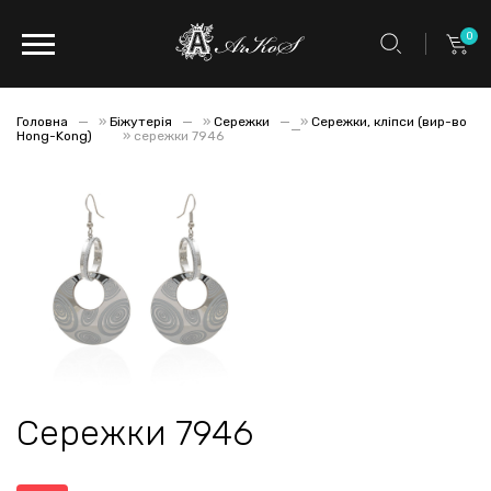
0
Головна
»
Біжутерія
»
Сережки
»
Сережки, кліпси (вир-во
Hong-Kong)
»
сережки 7946
Сережки 7946