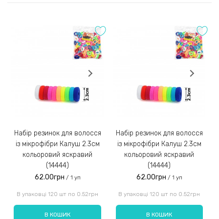
2) Оплата на розрахунковий рахунок
Оставить отзыв
Після погодження та збору замовлення менеджер
Оцінка:
надішле Вам реквізити для оплати на розрахунковий
рахунок IBAN;
Замовлення післяплатою не надсилаємо!
3)
Набір резинок для волосся
Набір резинок для волосся
Набір ре
із мікрофібри Калуш 2.3см
із мікрофібри Калуш 2.3см
кольоровий яскравий
кольоровий яскравий
(14444)
(14444)
62.00грн
62.00грн
/ 1 уп
/ 1 уп
Введіть код, вказаний на зображенні:
В упаковці 120 шт по 0.52грн
В упаковці 120 шт по 0.52грн
В КОШИК
В КОШИК