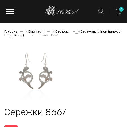
0
Головна
»
Біжутерія
»
Сережки
»
Сережки, кліпси (вир-во
Hong-Kong)
»
сережки 8667
Сережки 8667