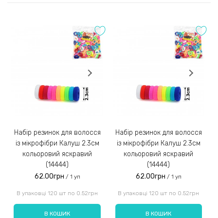
2) Оплата на розрахунковий рахунок
Оставить отзыв
Після погодження та збору замовлення менеджер
Оцінка:
надішле Вам реквізити для оплати на розрахунковий
рахунок IBAN;
Замовлення післяплатою не надсилаємо!
3)
Набір резинок для волосся
Набір резинок для волосся
Набір ре
із мікрофібри Калуш 2.3см
із мікрофібри Калуш 2.3см
кольоровий яскравий
кольоровий яскравий
(14444)
(14444)
62.00грн
62.00грн
/ 1 уп
/ 1 уп
Введіть код, вказаний на зображенні:
В упаковці 120 шт по 0.52грн
В упаковці 120 шт по 0.52грн
В КОШИК
В КОШИК