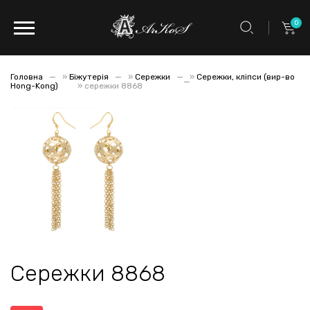
0
Головна
»
Біжутерія
»
Сережки
»
Сережки, кліпси (вир-во
Hong-Kong)
»
сережки 8868
Сережки 8868