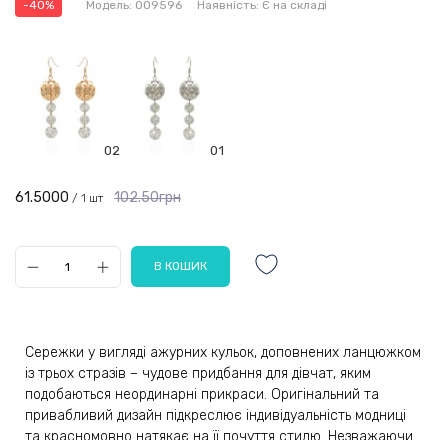
-40%
Модель:
009596
Наявність:
Є на складі
02
01
61.5000
102.50грн
/ 1 шт
Сережки у вигляді ажурних кульок, доповнених ланцюжком
із трьох стразів – чудове придбання для дівчат, яким
подобаються неординарні прикраси. Оригінальний та
привабливий дизайн підкреслює індивідуальність модниці
та красномовно натякає на її почуття стилю. Незважаючи