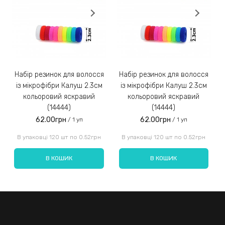
Замовлення післяплатою не надсилаємо!
3)
Набір резинок для волосся
Набір резинок для волосся
Набір ре
із мікрофібри Калуш 2.3см
із мікрофібри Калуш 2.3см
кольоровий яскравий
кольоровий яскравий
(14444)
(14444)
62.00грн
62.00грн
/ 1 уп
/ 1 уп
Введіть код, вказаний на зображенні:
В упаковці 120 шт по 0.52грн
В упаковці 120 шт по 0.52грн
В КОШИК
В КОШИК
Надіслати