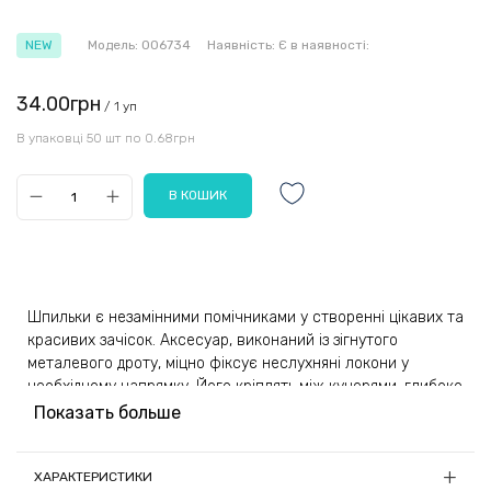
NEW
Модель:
006734
Наявність:
Є в наявності:
34.00грн
/ 1 уп
В упаковці 50 шт по 0.68грн
Шпильки є незамінними помічниками у створенні цікавих та
красивих зачісок. Аксесуар, виконаний із зігнутого
металевого дроту, міцно фіксує неслухняні локони у
необхідному напрямку. Його кріплять між кучерями, глибоко
проштовхуючи вперед, тому виріб не виділяється на
Показать больше
загальному тлі зачіски.
ХАРАКТЕРИСТИКИ
Зовні шпильки нагадують довгу підкову, на поверхні якої є