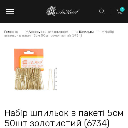
0
Головна
»
Аксесуари для волосся
»
Шпильки
»
Набір
шпильок в пакеті 5см 50шт золотистий (6734)
Набір шпильок в пакеті 5см
50шт золотистий (6734)