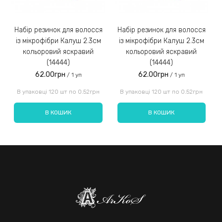
Набір резинок для волосся
Набір резинок для волосся
Набір ре
із мікрофібри Калуш 2.3см
із мікрофібри Калуш 2.3см
кольоровий яскравий
кольоровий яскравий
(14444)
(14444)
62.00грн
62.00грн
/ 1 уп
/ 1 уп
Введіть код, вказаний на зображенні:
В упаковці 120 шт по 0.52грн
В упаковці 120 шт по 0.52грн
В КОШИК
В КОШИК
Надіслати