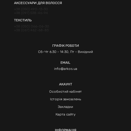
АКСЕССУАРИ ДЛЯ ВОЛОССЯ
+38 (050) 490-13-30
+38 (097) 538-46-94
ТЕКСТИЛЬ
+38 (050) 066-06-30
+38 (067) 462-68-83
ГРАФІК РОБОТИ
Сб-Чт 6:30 - 14:30, Пт - Вихідний
EMAIL
info@arkos.ua
АКАУНТ
Особистий кабінет
Історія замовлень
Закладки
Карта сайту
ІНФОРМАЦІЯ