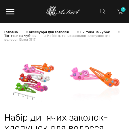
0
Головна
»
Аксесуари для волосся
»
Тік-таки на чубок
»
Тік-таки на чубчик
»
Набір дитячих заколок-хлопушок для
волосся Білка (517)
Набір дитячих заколок-
хлопушок для волосся