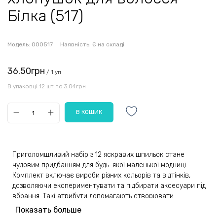
Білка (517)
Модель:
000517
Наявність:
Є на складі
36.50грн
/ 1 уп
В упаковці 12 шт по 3.04грн
Приголомшливий набір з 12 яскравих шпильок стане
чудовим придбанням для будь-якої маленької модниці.
Комплект включає вироби різних кольорів та відтінків,
дозволяючи експериментувати та підбирати аксесуари під
вбрання. Такі атрибути допомагають створювати
оригінальні та запам'ятовуються укладання всього за кілька
Показать больше
хвилин.