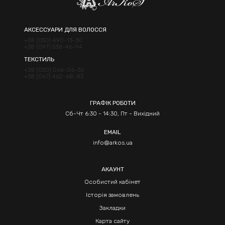
АКСЕССУАРИ ДЛЯ ВОЛОССЯ
+38 (050) 490-13-30
+38 (097) 538-46-94
ТЕКСТИЛЬ
+38 (050) 066-06-30
+38 (067) 462-68-83
ГРАФІК РОБОТИ
Сб-Чт 6:30 - 14:30, Пт - Вихідний
EMAIL
info@arkos.ua
АКАУНТ
Особистий кабінет
Історія замовлень
Закладки
Карта сайту