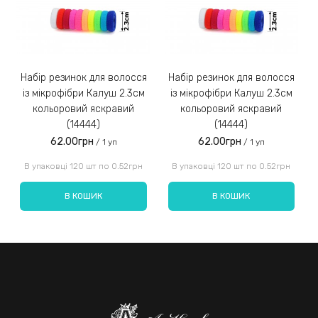
Замовлення післяплатою не надсилаємо!
3)
Набір резинок для волосся
Набір резинок для волосся
Набір ре
із мікрофібри Калуш 2.3см
із мікрофібри Калуш 2.3см
кольоровий яскравий
кольоровий яскравий
(14444)
(14444)
62.00грн
62.00грн
/ 1 уп
/ 1 уп
Введіть код, вказаний на зображенні:
В упаковці 120 шт по 0.52грн
В упаковці 120 шт по 0.52грн
В КОШИК
В КОШИК
Надіслати