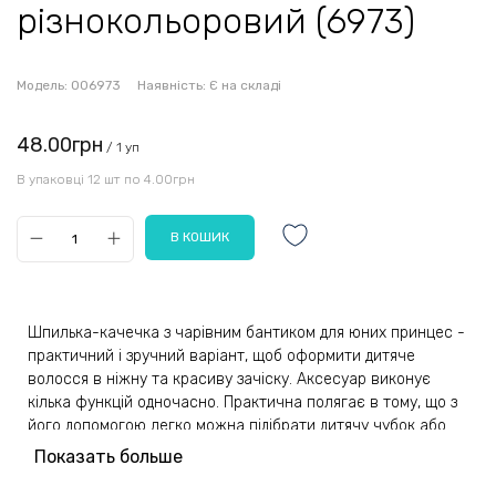
різнокольоровий (6973)
Модель:
006973
Наявність:
Є на складі
48.00грн
/ 1 уп
В упаковці 12 шт по 4.00грн
Шпилька-качечка з чарівним бантиком для юних принцес -
практичний і зручний варіант, щоб оформити дитяче
волосся в ніжну та красиву зачіску. Аксесуар виконує
кілька функцій одночасно. Практична полягає в тому, що з
його допомогою легко можна підібрати дитячу чубок або
неслухняні пасма від очей. Декоративна – допомагає
Показать больше
прикрасити зачіску та внести ніжну родзинку до дитячої
цибулі.