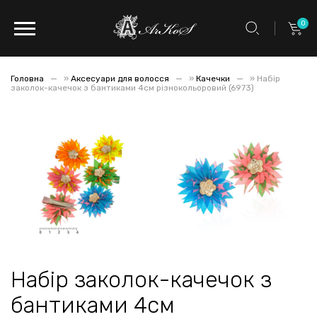
0
Головна
»
Аксесуари для волосся
»
Качечки
»
Набір
заколок-качечок з бантиками 4см різнокольоровий (6973)
Набір заколок-качечок з
бантиками 4см