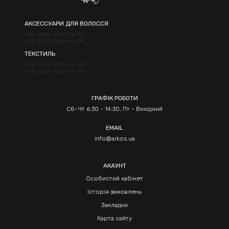
АКСЕССУАРИ ДЛЯ ВОЛОССЯ
+38 (050) 490-13-30
+38 (097) 538-46-94
ТЕКСТИЛЬ
+38 (050) 066-06-30
+38 (067) 462-68-83
ГРАФІК РОБОТИ
Сб-Чт 6:30 - 14:30, Пт - Вихідний
EMAIL
info@arkos.ua
АКАУНТ
Особистий кабінет
Історія замовлень
Закладки
Карта сайту