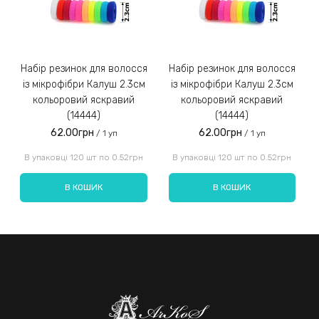
Набір резинок для волосся
Набір резинок для волосся
Набір ре
із мікрофібри Калуш 2.3см
із мікрофібри Калуш 2.3см
кольоровий яскравий
кольоровий яскравий
(14444)
(14444)
62.00грн
62.00грн
/ 1 уп
/ 1 уп
Введіть код, вказаний на зображенні:
В упаковці 120 шт по 0.52грн
В упаковці 120 шт по 0.52грн
В КОШИК
В КОШИК
Надіслати