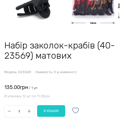
Набір заколок-крабів (40-
23569) матових
Модель:
023569
Наявність:
Є в наявності:
135.00грн
/ 1 уп
В упаковці 12 шт по 11.25грн