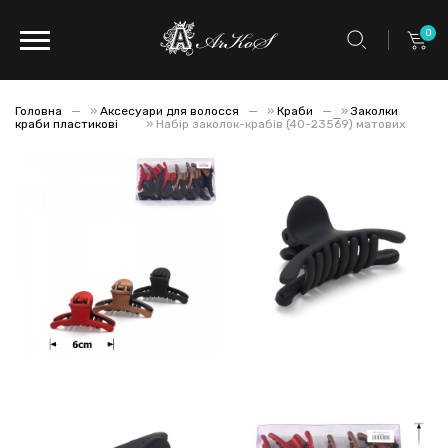
0
Головна
»
Аксесуари для волосся
»
Краби
»
Заколки
краби пластикові
»
Набір заколок-крабів (40-23569) матових