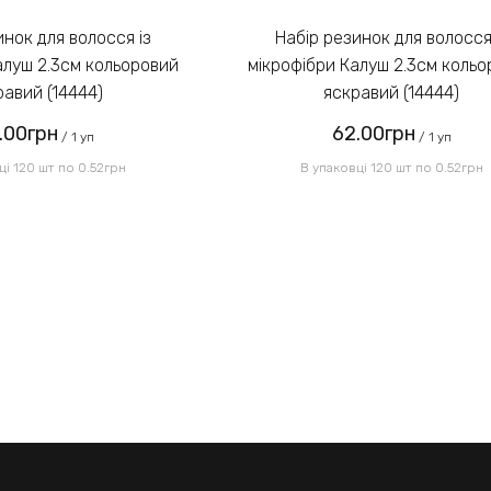
Набір резинок для волосся із
алуш 2.3см кольоровий
мікрофібри Калуш 2.3см коль
равий (14444)
яскравий (14444)
.00грн
62.00грн
/ 1 уп
/ 1 уп
ці 120 шт по 0.52грн
В упаковці 120 шт по 0.52грн