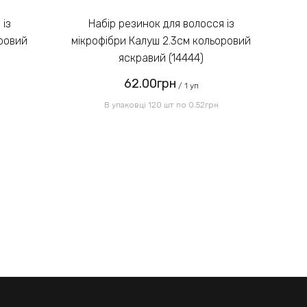
зображенні:
Набір резинок для волосся із
оровий
мікрофібри Калуш 2.3см кольоровий
мі
яскравий (14444)
62.00грн
Надіслати
/ 1 уп
В упаковці 120 шт по 0.52грн