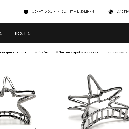
Сб-Чт 6:30 - 14:30, Пт - Вихідний
Систе
КИ
НОВИНКИ
ари для волосся
»
Краби
»
Заколки краби металеві
»
Заколка-кр