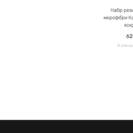
Набір резинок для волосся із
Набір резинок для волосся із
мікрофібри Калуш 2.3см кольоровий
мікрофібри К
яскравий (14444)
яск
62.00грн
62
/ 1 уп
В упаковці 120 шт по 0.52грн
В упаков