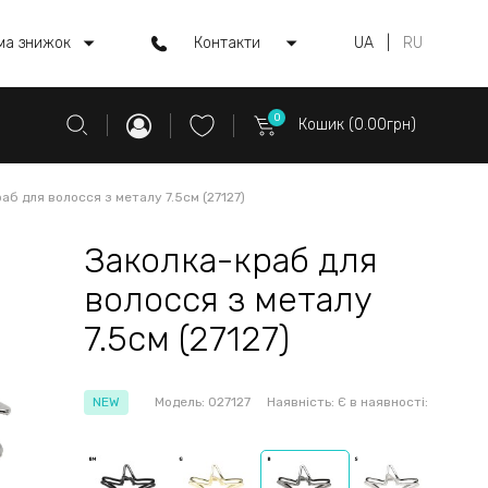
ма знижок
Контакти
UA
|
RU
0
Кошик (0.00грн)
аб для волосся з металу 7.5см (27127)
Заколка-краб для
волосся з металу
7.5см (27127)
NEW
Модель:
027127
Наявність:
Є в наявності: