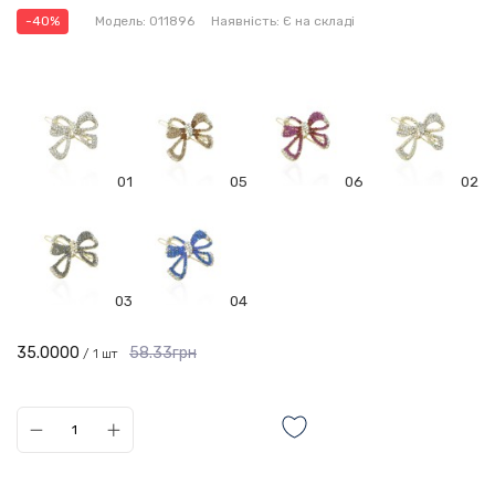
-40%
Модель:
011896
Наявність:
Є на складі
01
05
06
02
03
04
35.0000
58.33грн
/ 1 шт