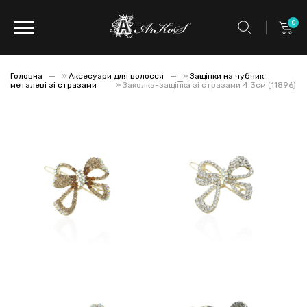
0
Головна
»
Аксесуари для волосся
»
Защіпки на чубчик
металеві зі стразами
»
Заколка-защіпка зі стразами 4.3см (11896)