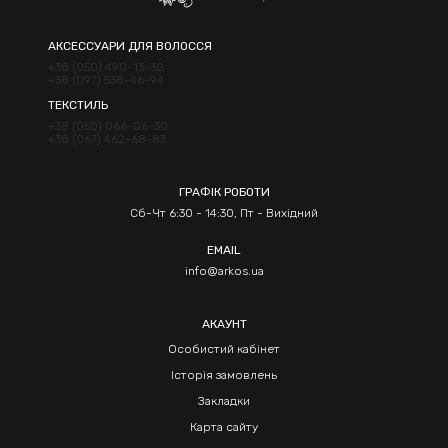
АКСЕССУАРИ ДЛЯ ВОЛОССЯ
+38 (050) 490-13-30
+38 (097) 538-46-94
ТЕКСТИЛЬ
+38 (050) 066-06-30
+38 (067) 462-68-83
ГРАФІК РОБОТИ
Сб-Чт 6:30 - 14:30, Пт - Вихідний
EMAIL
info@arkos.ua
АКАУНТ
Особистий кабінет
Історія замовлень
Закладки
Карта сайту