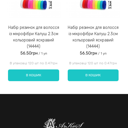
ідеї.
Набір резинок для волосся
Набір резинок для волосся
Набір ре
із мікрофібри Калуш 2.3см
із мікрофібри Калуш 2.3см
кольоровий яскравий
кольоровий яскравий
(14444)
(14444)
56.50грн
56.50грн
/ 1 уп
/ 1 уп
Введіть код, вказаний на зображенні:
В упаковці 120 шт по 0.47грн
В упаковці 120 шт по 0.47грн
В КОШИК
В КОШИК
Надіслати