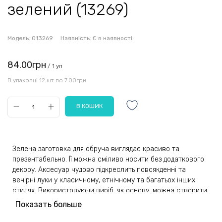
зелений (13269)
Модель:
013269
Наявність:
Є в наявності:
84.00грн
/ 1 уп
В упаковці 12 шт по 7.00грн
Зелена заготовка для обруча виглядає красиво та
презентабельно. Її можна сміливо носити без додаткового
декору. Аксесуар чудово підкреслить повсякденні та
вечірні луки у класичному, етнічному та багатьох інших
стилях. Використовуючи виріб, як основу, можна створити
цікаві прикраси для справжньої леді різного віку.
Показать больше
Доповнивши заготовку стразами, текстильними квітами,
бантиками, бусинками, ви отримаєте справжній витвір