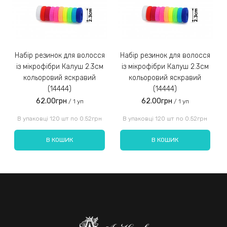
Замовлення післяплатою не надсилаємо!
3)
Набір резинок для волосся
Набір резинок для волосся
Набір ре
із мікрофібри Калуш 2.3см
із мікрофібри Калуш 2.3см
кольоровий яскравий
кольоровий яскравий
(14444)
(14444)
62.00грн
62.00грн
/ 1 уп
/ 1 уп
Введіть код, вказаний на зображенні:
В упаковці 120 шт по 0.52грн
В упаковці 120 шт по 0.52грн
В КОШИК
В КОШИК
Надіслати