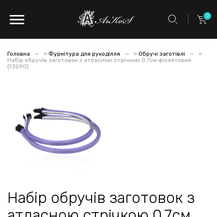
0
Головна
»
Фурнітура для рукоділля
»
Обручі заготівлі
»
Набір обручів заготовок з атласною стрічкою 0.7см фіолетовий
(13290)
Набір обручів заготовок з
атласною стрічкою 0.7см