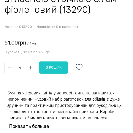
фіолетовий (13290)
Модель:
013290
Наявність:
Є в наявності:
51.00грн
/ 1 уп
В упаковці 12 шт по 4.25грн
Буяння яскравих квітів у волоссі точно не залишиться
непоміченим! Чудовий набір заготовок для обідків є дуже
зручним та практичним пристосуванням для рукодільниць,
які люблять створювати незвичайні прикраси. Вироби
шириною 7 мм дозволяють розміщувати на поверхні
різноманітні декоративні елементи, які вигідно підкреслять
Показать больше
чарівність образу і стануть оригінальним доповненням