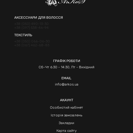
АКСЕССУАРИ ДЛЯ ВОЛОССЯ
+38 (050) 490-13-30
+38 (097) 538-46-94
ТЕКСТИЛЬ
+38 (050) 066-06-30
+38 (067) 462-68-83
ГРАФІК РОБОТИ
Сб-Чт 6:30 - 14:30, Пт - Вихідний
EMAIL
info@arkos.ua
АКАУНТ
Особистий кабінет
Історія замовлень
Закладки
Карта сайту