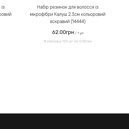
зображенні:
Набір резинок для волосся із
оровий
мікрофібри Калуш 2.3см кольоровий
мі
яскравий (14444)
62.00грн
Надіслати
/ 1 уп
В упаковці 120 шт по 0.52грн