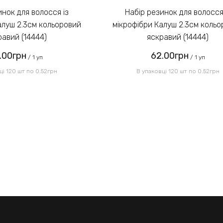
Набір резинок для волосся із
алуш 2.3см кольоровий
мікрофібри Калуш 2.3см коль
равий (14444)
яскравий (14444)
.00грн
62.00грн
/ 1 уп
/ 1 уп
ці 120 шт по 0.52грн
В упаковці 120 шт по 0.52грн