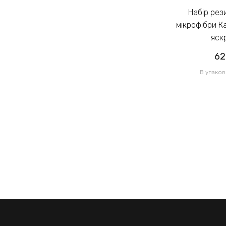
Набір резинок для волосся із
Набір резинок для волосся із
мікрофібри Калуш 2.3см кольоровий
мікрофібри К
яскравий (14444)
яск
62.00грн
62
/ 1 уп
В упаковці 120 шт по 0.52грн
В упаков