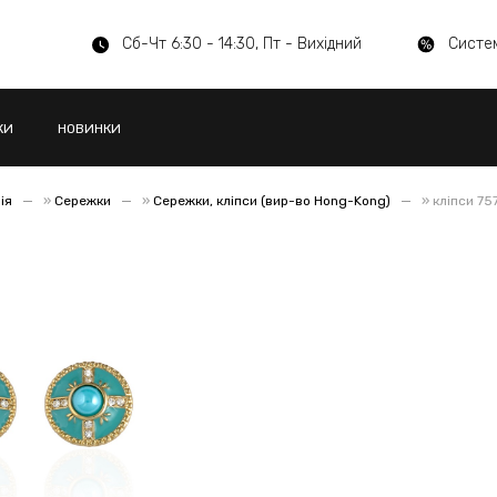
Сб-Чт 6:30 - 14:30, Пт - Вихідний
Систе
КИ
НОВИНКИ
ія
»
Сережки
»
Сережки, кліпси (вир-во Hong-Kong)
»
кліпси 75