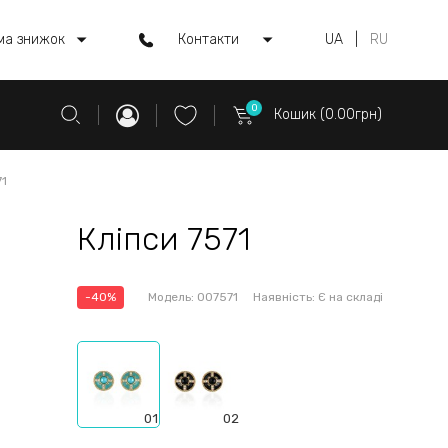
ма знижок
Контакти
UA
|
RU
0
Кошик (0.00грн)
71
Кліпси 7571
-40%
Модель:
007571
Наявність:
Є на складі
01
02