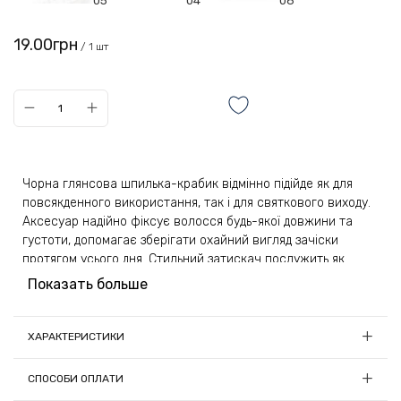
05
04
06
19.00грн
/ 1 шт
Чорна глянсова шпилька-крабик відмінно підійде як для
повсякденного використання, так і для святкового виходу.
Аксесуар надійно фіксує волосся будь-якої довжини та
густоти, допомагає зберігати охайний вигляд зачіски
протягом усього дня. Стильний затискач послужить як
незвичайний подарунок, який сподобається і стане у нагоді
Показать больше
всім дівчатам, незалежно від віку та стилю.
Виріб виготовлено з якісного та міцного пластику. Цей
ХАРАКТЕРИСТИКИ
матеріал має тривалий термін служби і чудову стійкість до
Довжина, см:
4.5
різного роду пошкоджень. Прикраса не пошкоджує
СПОСОБИ ОПЛАТИ
структуру волосся, не вириває його і не залишає заломів.
Матеріал: