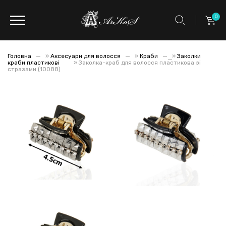
0
Головна
»
Аксесуари для волосся
»
Краби
»
Заколки
краби пластикові
»
Заколка-краб для волосся пластикова зі
стразами (10088)