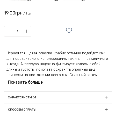
05
04
06
19.00грн
/ 1 шт
Черная глянцевая заколка-крабик отлично подойдет как
для повседневного использования, так и для праздничного
выхода. Аксессуар надежно фиксирует волосы любой
длины и густоты, помогает сохранять опрятный вид
прически на протяжении всего дня. Стильный зажим
послужит в качестве необычного подарка, который
Показать больше
понравится и пригодится всем девушкам, независимо от
возраста и стиля.
ХАРАКТЕРИСТИКИ
Изделие произведено из качественного и прочного
Длина, см:
4.5
пластика. Этот материал обладает длительным сроком
СПОСОБЫ ОПЛАТЫ
службы и превосходной устойчивостью к разного рода
Материал:
Пластик