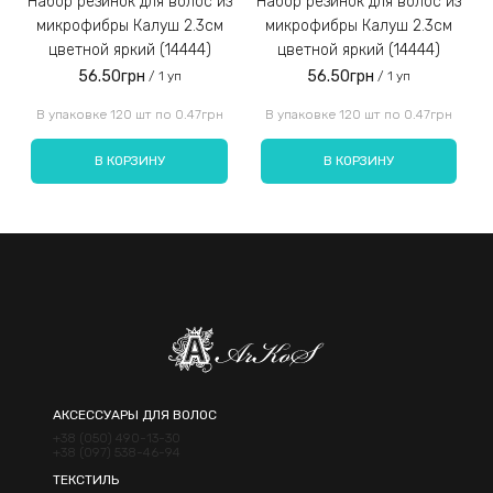
Набор резинок для волос из
Набор резинок для волос из
Набор резинок для во
микрофибры Калуш 2.3см
микрофибры Калуш 2.3см
цветной яркий (14444)
цветной яркий (14444)
56.50грн
56.50грн
/ 1 уп
/ 1 уп
Введите код, указанный на картинке:
В упаковке 120 шт по 0.47грн
В упаковке 120 шт по 0.47грн
В КОРЗИНУ
В КОРЗИНУ
Отправить
АКСЕССУАРЫ ДЛЯ ВОЛОС
+38 (050) 490-13-30
+38 (097) 538-46-94
ТЕКСТИЛЬ