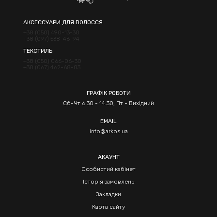
АКСЕССУАРИ ДЛЯ ВОЛОССЯ
+38 (050) 490-13-30
+38 (097) 538-46-94
ТЕКСТИЛЬ
+38 (050) 066-06-30
+38 (067) 462-68-83
ГРАФІК РОБОТИ
Сб-Чт 6:30 - 14:30, Пт - Вихідний
EMAIL
info@arkos.ua
АКАУНТ
Особистий кабінет
Історія замовлень
Закладки
Карта сайту