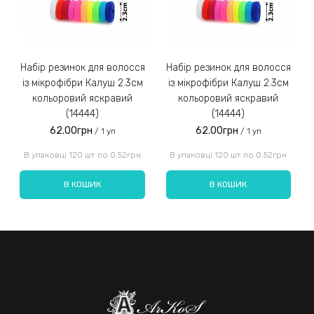
Набір резинок для волосся
Набір резинок для волосся
Набір ре
із мікрофібри Калуш 2.3см
із мікрофібри Калуш 2.3см
кольоровий яскравий
кольоровий яскравий
(14444)
(14444)
62.00грн
62.00грн
/ 1 уп
/ 1 уп
Введіть код, вказаний на зображенні:
В упаковці 120 шт по 0.52грн
В упаковці 120 шт по 0.52грн
В КОШИК
В КОШИК
Надіслати