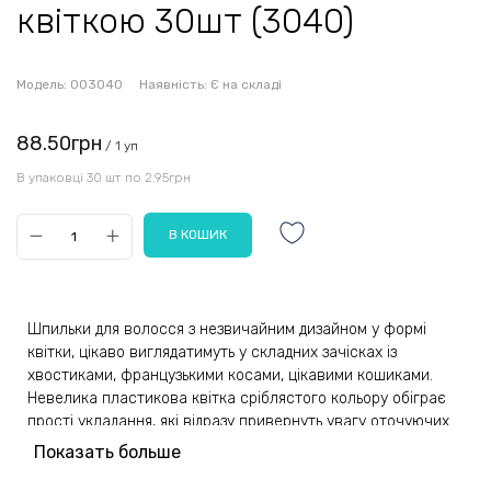
квіткою 30шт (3040)
Модель:
003040
Наявність:
Є на складі
88.50грн
/ 1 уп
В упаковці 30 шт по 2.95грн
Шпильки для волосся з незвичайним дизайном у формі
квітки, цікаво виглядатимуть у складних зачісках із
хвостиками, французькими косами, цікавими кошиками.
Невелика пластикова квітка сріблястого кольору обіграє
прості укладання, які відразу привернуть увагу оточуючих.
Власниці довгого та середнього волосся гідно оцінять
Показать больше
аксесуар, який підкреслює блискучими деталями красу та
блиск зібраних локонів.