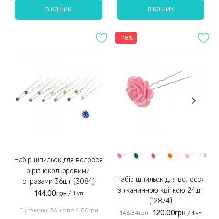
В КОШИК
В КОШИК
-18%
+3
Набір шпильок для волосся
з різнокольоровими
Набір шпильок для волосся
стразами 36шт (3084)
з тканинною квіткою 24шт
144.00грн
/ 1 уп
(12874)
В упаковці 36 шт по 4.00грн
120.00грн
146.34грн
/ 1 уп