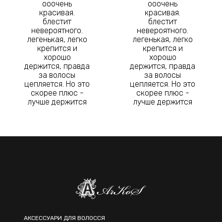
ооочень
ооочень
красивая.
красивая.
блестит
блестит
невероятного.
невероятного.
легенькая, легко
легенькая, легко
крепится и
крепится и
хорошо
хорошо
держится, правда
держится, правда
за волосы
за волосы
цепляется. Но это
цепляется. Но это
скорее плюс -
скорее плюс -
лучше держится
лучше держится
АКСЕССУАРИ ДЛЯ ВОЛОССЯ