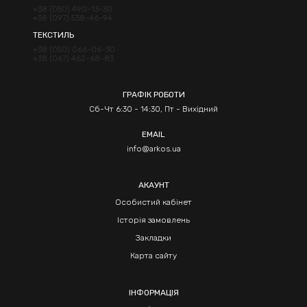
+38 (050) 490-13-30
+38 (097) 538-46-94
ТЕКСТИЛЬ
+38 (050) 066-06-30
+38 (067) 462-68-83
ГРАФІК РОБОТИ
Сб-Чт 6:30 - 14:30, Пт - Вихідний
EMAIL
info@arkos.ua
АКАУНТ
Особистий кабінет
Історія замовлень
Закладки
Карта сайту
ІНФОРМАЦІЯ