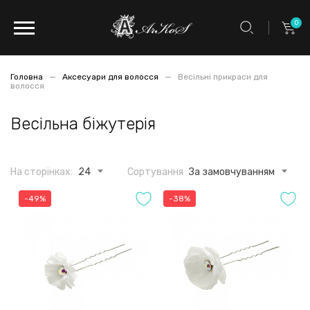
0
Головна
Аксесуари для волосся
Весільні прикраси для
волосся
Весільна біжутерія
На сторінках:
24
Сортування
За замовчуванням
-49%
-38%