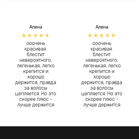
Алена
Алена
ооочень
ооочень
красивая.
красивая.
блестит
блестит
невероятного.
невероятного.
легенькая, легко
легенькая, легко
крепится и
крепится и
хорошо
хорошо
держится, правда
держится, правда
за волосы
за волосы
цепляется. Но это
цепляется. Но это
скорее плюс -
скорее плюс -
лучше держится
лучше держится