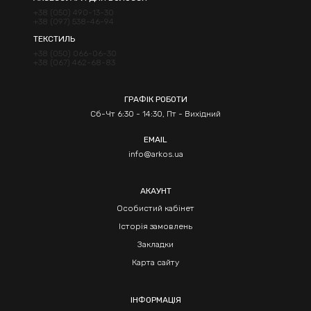
+38 (050) 490-13-30
+38 (097) 538-46-94
ТЕКСТИЛЬ
+38 (050) 066-06-30
+38 (067) 462-68-83
ГРАФІК РОБОТИ
Сб-Чт 6:30 - 14:30, Пт - Вихідний
EMAIL
info@arkos.ua
АКАУНТ
Особистий кабінет
Історія замовлень
Закладки
Карта сайту
ІНФОРМАЦІЯ