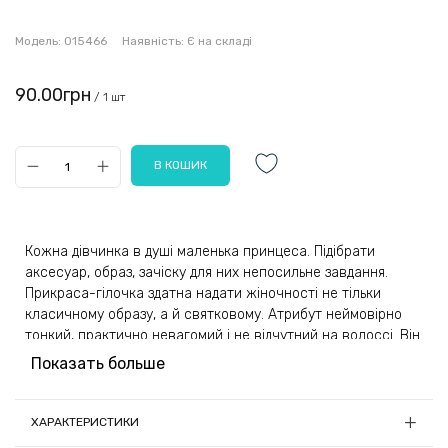
Модель:
015466
Наявність:
Є на складі
90.00грн
/ 1 шт
Кожна дівчинка в душі маленька принцеса. Підібрати
аксесуар, образ, зачіску для них непосильне завдання.
Прикраса-гілочка здатна надати жіночності не тільки
класичному образу, а й святковому. Атрибут неймовірно
тонкий, практично невагомий і не відчутний на волоссі. Він
чудово поєднується з пасмами будь-якої довжини - чи то
Показать больше
стрижка каре, чи волосся до пояса.
Модель має вишуканий дизайн. На тонкій, золотій основі
ХАРАКТЕРИСТИКИ
розмістилися пелюстки, зроблені зі стразів та камінчиків