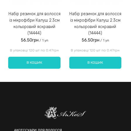
Набір резинок для волосся
Набір резинок для волосся
Набір ре
із мікрофібри Калуш 2.3см
із мікрофібри Калуш 2.3см
кольоровий яскравий
кольоровий яскравий
(14444)
(14444)
56.50грн
56.50грн
/ 1 уп
/ 1 уп
Введіть код, вказаний на зображенні:
В упаковці 120 шт по 0.47грн
В упаковці 120 шт по 0.47грн
В КОШИК
В КОШИК
Надіслати
АКСЕССУАРИ ДЛЯ ВОЛОССЯ