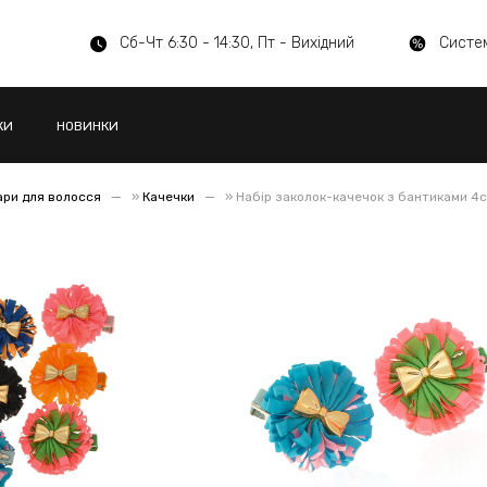
Сб-Чт 6:30 - 14:30, Пт - Вихідний
Систе
КИ
НОВИНКИ
ари для волосся
»
Качечки
»
Набір заколок-качечок з бантиками 4с