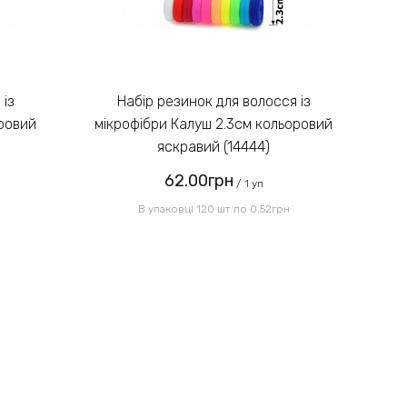
Введіть код, вказаний на
зображенні:
Набір резинок для волосся із
оровий
мікрофібри Калуш 2.3см кольоровий
мі
яскравий (14444)
62.00грн
Надіслати
/ 1 уп
В упаковці 120 шт по 0.52грн