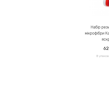
Набір резинок для волосся із
Набір резинок для волосся із
мікрофібри Калуш 2.3см кольоровий
мікрофібри К
яскравий (14444)
яск
62.00грн
62
/ 1 уп
В упаковці 120 шт по 0.52грн
В упаков