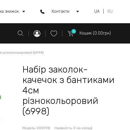
ма знижок
Контакти
UA
|
RU
0
Кошик (0.00грн)
м різнокольоровий (6998)
Набір заколок-
качечок з бантиками
4см
різнокольоровий
(6998)
Модель:
006998
Наявність:
Є на складі