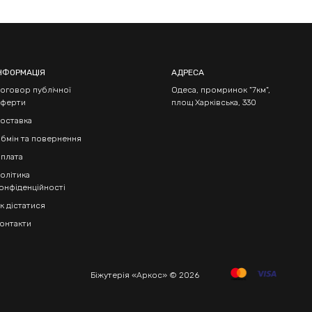
НФОРМАЦІЯ
АДРЕСА
оговор публічної
Одеса, промринок "7км",
ферти
площ Харківська, 330
оставка
бмін та повернення
плата
олітика
онфіденційності
к дістатися
онтакти
Біжутерія «Аркос» © 2026