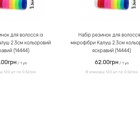
Набір резинок для волосся із
алуш 2.3см кольоровий
мікрофібри Калуш 2.3см коль
равий (14444)
яскравий (14444)
.00грн
62.00грн
/ 1 уп
/ 1 уп
ці 120 шт по 0.52грн
В упаковці 120 шт по 0.52грн