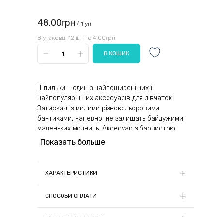
48.00грн
/ 1 уп
В упаковці 12 шт по 4.00грн
Шпильки - один з найпоширеніших і
найпопулярніших аксесуарів для дівчаток.
Затискачі з милими різнокольоровими
бантиками, напевно, не залишать байдужими
маленьких модниць. Аксесуар з барвистою
тканиною підійде для різних образів та стилів
Показать больше
одягу.
Основа з металу має акуратну форму без
ХАРАКТЕРИСТИКИ
гострих кінців. Пружинна конструкція не
травмує волосся та шкіру голови, легко
Довжина, см:
4
СПОСОБИ ОПЛАТИ
одягається і знімається. Надійна фіксація із
Кількість в упаковці, шт:
12
зубчиками дозволяє використовувати аксесуар