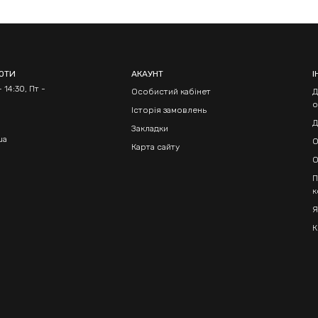
БОТИ
АКАУНТ
І
 14:30, Пт -
Особистий кабінет
Д
о
Історія замовлень
Д
Закладки
ua
О
Карта сайту
О
П
к
Я
К