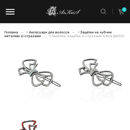
0
Головна
»
Аксесуари для волосся
»
Защіпки на чубчик
металеві зі стразами
»
Заколка-защіпка зі стразами 6.8см (6250)