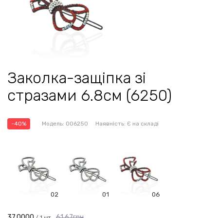
Заколка-защіпка зі
стразами 6.8см (6250)
-40%
Модель:
006250
Наявність:
Є на складі
02
01
06
37.0000
61.67грн
/ 1 шт