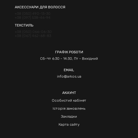
АКСЕССУАРИ ДЛЯ ВОЛОССЯ
+38 (050) 490-13-30
+38 (097) 538-46-94
ТЕКСТИЛЬ
+38 (050) 066-06-30
+38 (067) 462-68-83
ГРАФІК РОБОТИ
Сб-Чт 6:30 - 14:30, Пт - Вихідний
EMAIL
info@arkos.ua
АКАУНТ
Особистий кабінет
Історія замовлень
Закладки
Карта сайту