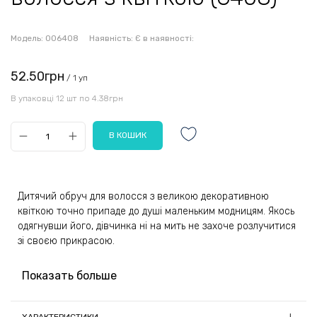
Модель:
006408
Наявність:
Є в наявності:
52.50грн
/ 1 уп
В упаковці 12 шт по 4.38грн
Дитячий обруч для волосся з великою декоративною
квіткою точно припаде до душі маленьким модницям. Якось
одягнувши його, дівчинка ні на мить не захоче розлучитися
зі своєю прикрасою.
Гнучка дугоподібна основа обідка обтягнута гладкою
Показать больше
атласною тканиною, яка м'яко ковзає волоссям при знятті
аксесуара з голови, не плутається і не вириває окремі