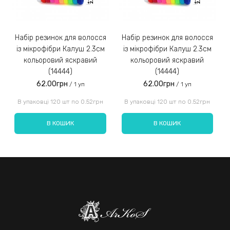
Набір резинок для волосся
Набір резинок для волосся
Набір ре
із мікрофібри Калуш 2.3см
із мікрофібри Калуш 2.3см
кольоровий яскравий
кольоровий яскравий
(14444)
(14444)
62.00грн
62.00грн
/ 1 уп
/ 1 уп
Введіть код, вказаний на зображенні:
В упаковці 120 шт по 0.52грн
В упаковці 120 шт по 0.52грн
В КОШИК
В КОШИК
Надіслати