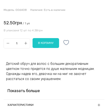
Модель:
006408
Наличие:
Есть в наличии
52.50грн
/ 1 уп
В упаковке 12 шт по 4.38грн
Детский обруч для волос с большим декоративным
цветком точно придется по душе маленьким модницам.
Однажды надев его, девочка ни на миг не захочет
расстаться со своим украшением.
Гибкая дугообразная основа ободка обтянута гладкой
Показать больше
атласной тканью, которая мягко скользит по волосам при
снятии аксессуара с головы, не путается и не вырывает
отдельные пряди. Украшено изделие пышным цветком из
ХАРАКТЕРИСТИКИ