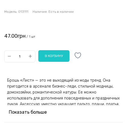
Модель:
013111
Наличие:
Есть в наличии
47.00грн
/ 1 шт
Брошь «Лист» — это не выходящий из моды тренд. Она
пригодится в арсенале бизнес-леди, стильной модницы,
домохозяйки, романтической натуры. Ее можно
использовать для дополнения повседневных и праздничных
луков. Аксессуар уместно украшает пальто, плащи, платья,
свитера, деловые костюмы. Он пригодится при сборах на
Показать больше
вечеринки, презентации, встречи с партнерами. С его
помощью можно аккуратно закрепить шарфы, шали и