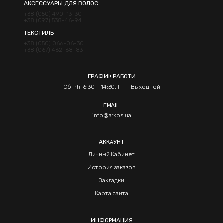
АКСЕССУАРЫ ДЛЯ ВОЛОС
+38 (050) 490-13-30
+38 (097) 538-46-94
ТЕКСТИЛЬ
+38 (050) 066-06-30
+38 (067) 462-68-83
ГРАФИК РАБОТИ
Сб-Чт 6:30 - 14:30, Пт - Выходной
EMAIL
info@arkos.ua
АККАУНТ
Личный Кабинет
История заказов
Закладки
Карта сайта
ИНФОРМАЦИЯ