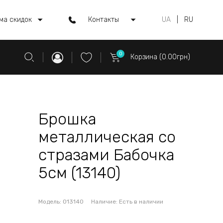
ма скидок
Контакты
UA
|
RU
0
Корзина (0.00грн)
Брошка
металлическая со
стразами Бабочка
5см (13140)
Модель:
013140
Наличие:
Есть в наличии