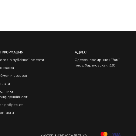
ИНФОРМАЦИЯ
АДРЕС
оговір публічної оферти
Одесса, промрынок "7км",
площ Харьковская, 330
оставка
бмен и возврат
плата
олітика
онфіденційності
ак добраться
онтакты
Біжутерія «Аркос» © 2026