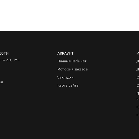
БОТИ
АККАУНТ
 14:30, Пт -
Личный Кабинет
Д
История заказов
Д
Закладки
О
ua
Карта сайта
О
П
к
К
К