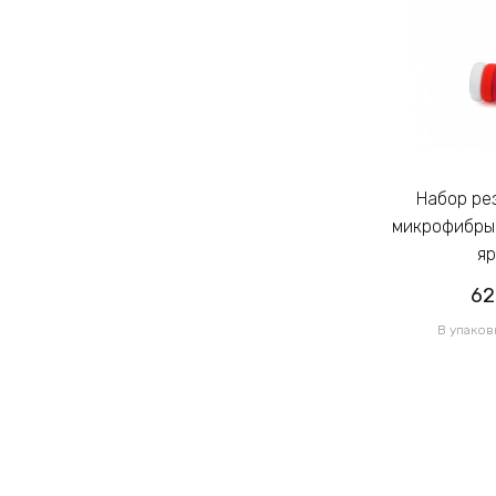
Набор резинок для волос из
Набор резинок для волос из
микрофибры Калуш 2.3см цветной
микрофибры 
яркий (14444)
яр
62.00грн
62
/ 1 уп
В упаковке 120 шт по 0.52грн
В упаков