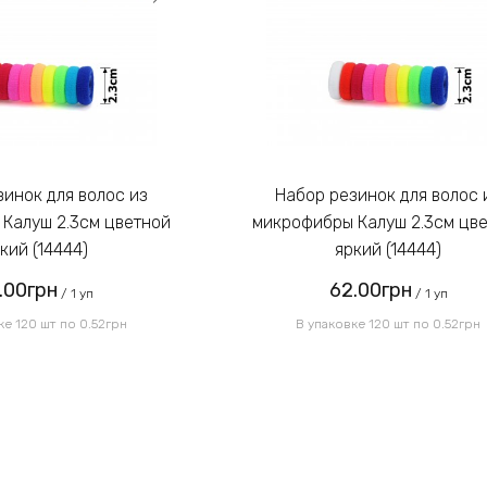
Набор резинок для волос из
Калуш 2.3см цветной
микрофибры Калуш 2.3см цв
кий (14444)
яркий (14444)
.00грн
62.00грн
/ 1 уп
/ 1 уп
ке 120 шт по 0.52грн
В упаковке 120 шт по 0.52грн