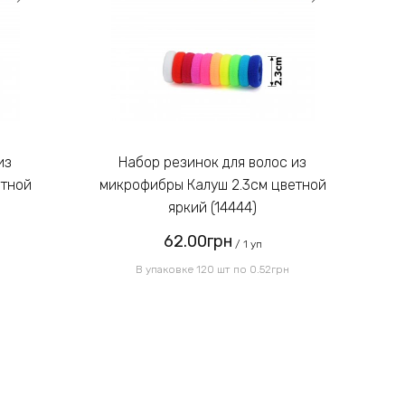
Введите код, указанный на
картинке:
Набор резинок для волос из
етной
микрофибры Калуш 2.3см цветной
м
яркий (14444)
62.00грн
Отправить
/ 1 уп
В упаковке 120 шт по 0.52грн