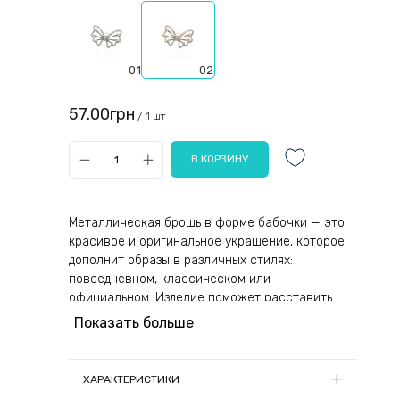
01
02
57.00грн
/ 1 шт
Металлическая брошь в форме бабочки — это
красивое и оригинальное украшение, которое
дополнит образы в различных стилях:
повседневном, классическом или
официальном. Изделие поможет расставить
правильные акценты в луке и подчеркнуть
Показать больше
прекрасный внешний вид и обаяние девушки.
Аксессуар выполнен в стильном винтажном
дизайне и украшен стразами, красиво
ХАРАКТЕРИСТИКИ
переливающимися на свету. Этот товар будет