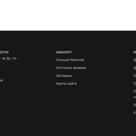
БОТИ
АККАУНТ
 14:30, Пт -
Личный Кабинет
Д
История заказов
Д
Закладки
О
ua
Карта сайта
О
П
к
К
К