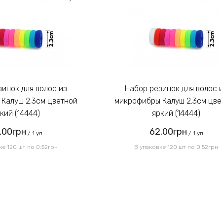
Набор резинок для волос из
Калуш 2.3см цветной
микрофибры Калуш 2.3см цв
кий (14444)
яркий (14444)
.00грн
62.00грн
/ 1 уп
/ 1 уп
ке 120 шт по 0.52грн
В упаковке 120 шт по 0.52грн