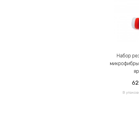
Набор резинок для волос из
Набор резинок для волос из
микрофибры Калуш 2.3см цветной
микрофибры 
яркий (14444)
яр
62.00грн
62
/ 1 уп
В упаковке 120 шт по 0.52грн
В упаков