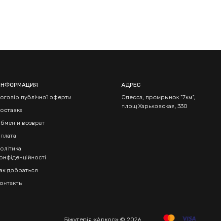
ИНФОРМАЦИЯ
АДРЕС
оговір публічної оферти
Одесса, промрынок "7км",
площ Харьковская, 330
оставка
бмен и возврат
плата
олітика
онфіденційності
ак добраться
онтакты
Біжутерія «Аркос» © 2026