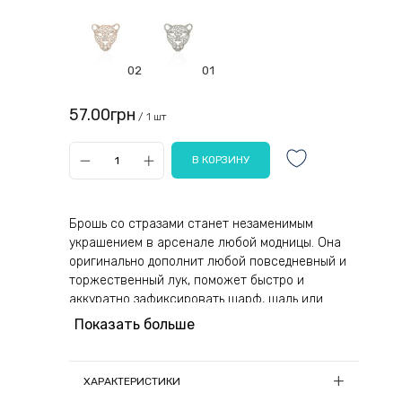
02
01
57.00грн
/ 1 шт
Брошь со стразами станет незаменимым
украшением в арсенале любой модницы. Она
оригинально дополнит любой повседневный и
торжественный лук, поможет быстро и
аккуратно зафиксировать шарф, шаль или
накидку. Изделием можно смело украшать
Показать больше
верхнюю одежду, рюкзаки, сумочки. Аксессуар
не выделяется на общем фоне, не привлекает к
себе чрезмерное внимание.
ХАРАКТЕРИСТИКИ