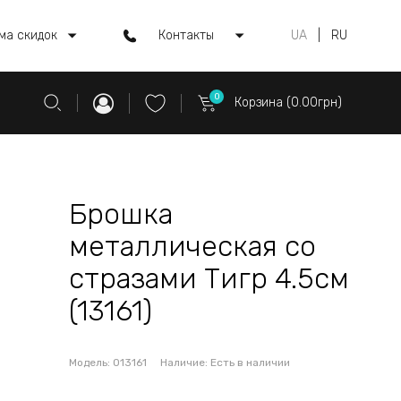
ма скидок
Контакты
UA
|
RU
0
Корзина (0.00грн)
Брошка
металлическая со
стразами Тигр 4.5см
(13161)
Модель:
013161
Наличие:
Есть в наличии