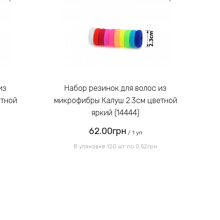
свою изюминку, поэтому желательно
приобрести сразу оба оттенка.
Введите код, указанный на
картинке:
Набор резинок для волос из
етной
микрофибры Калуш 2.3см цветной
м
яркий (14444)
62.00грн
Отправить
/ 1 уп
В упаковке 120 шт по 0.52грн