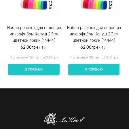
наконечниками. Можно носить обруч без украшений.
Основа выглядит строго и стильно.
Набор резинок для волос из
Набор резинок для волос из
Набор резинок для во
микрофибры Калуш 2.3см
микрофибры Калуш 2.3см
цветной яркий (14444)
цветной яркий (14444)
62.00грн
62.00грн
/ 1 уп
/ 1 уп
Введите код, указанный на картинке:
В упаковке 120 шт по 0.52грн
В упаковке 120 шт по 0.52грн
В КОРЗИНУ
В КОРЗИНУ
Отправить