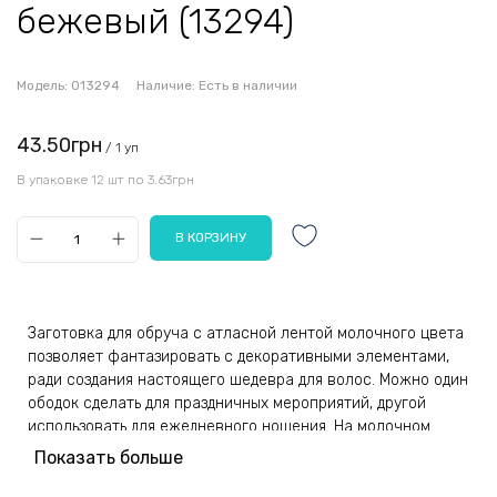
бежевый (13294)
Модель:
013294
Наличие:
Есть в наличии
43.50грн
/ 1 уп
В упаковке 12 шт по 3.63грн
Заготовка для обруча с атласной лентой молочного цвета
позволяет фантазировать с декоративными элементами,
ради создания настоящего шедевра для волос. Можно один
ободок сделать для праздничных мероприятий, другой
использовать для ежедневного ношения. На молочном
фоне хорошо смотрятся темные глянцевые детали,
Показать больше
сверкающие фрагменты. Размер стайлингового
инструмента составляет 0,5 сантиметров. Это хорошая