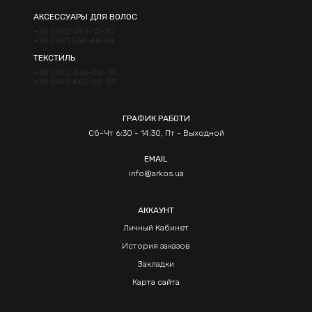
АКСЕССУАРЫ ДЛЯ ВОЛОС
+38 (050) 490-13-30
+38 (097) 538-46-94
ТЕКСТИЛЬ
+38 (050) 066-06-30
+38 (067) 462-68-83
ГРАФИК РАБОТИ
Сб-Чт 6:30 - 14:30, Пт - Выходной
EMAIL
info@arkos.ua
АККАУНТ
Личный Кабинет
История заказов
Закладки
Карта сайта