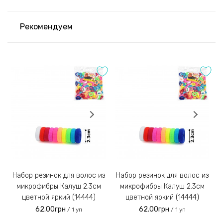
переносится на следующий день.
Доставка осуществляется ведущими
Рекомендуем
транспортными компаниями Украины
2) Оплата на расчётный счёт
Оставить отзыв
После согласования и сбора заказа менеджер отправит
Вам реквизиты для оплаты на расчётный счёт IBAN;
Оценка:
Заказы наложенным платежом не отправляем!
3)
Набор резинок для волос из
Набор резинок для волос из
Набор резинок для во
микрофибры Калуш 2.3см
микрофибры Калуш 2.3см
цветной яркий (14444)
цветной яркий (14444)
62.00грн
62.00грн
/ 1 уп
/ 1 уп
Введите код, указанный на картинке: