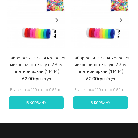
удачно дополнять любой наряд.
Заказы наложенным платежом не отправляем!
3)
Набор резинок для волос из
Набор резинок для волос из
Набор резинок для во
микрофибры Калуш 2.3см
микрофибры Калуш 2.3см
цветной яркий (14444)
цветной яркий (14444)
62.00грн
62.00грн
/ 1 уп
/ 1 уп
Введите код, указанный на картинке:
В упаковке 120 шт по 0.52грн
В упаковке 120 шт по 0.52грн
В КОРЗИНУ
В КОРЗИНУ
Отправить