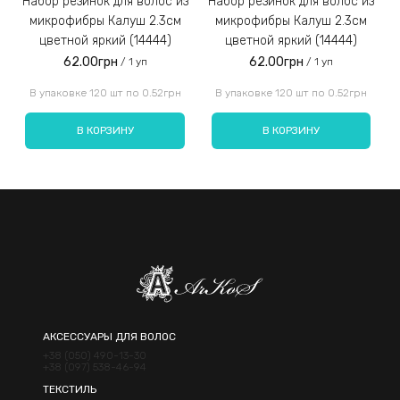
Набор резинок для волос из
Набор резинок для волос из
Набор резинок для во
микрофибры Калуш 2.3см
микрофибры Калуш 2.3см
цветной яркий (14444)
цветной яркий (14444)
62.00грн
62.00грн
/ 1 уп
/ 1 уп
Введите код, указанный на картинке:
В упаковке 120 шт по 0.52грн
В упаковке 120 шт по 0.52грн
В КОРЗИНУ
В КОРЗИНУ
Отправить
АКСЕССУАРЫ ДЛЯ ВОЛОС
+38 (050) 490-13-30
+38 (097) 538-46-94
ТЕКСТИЛЬ