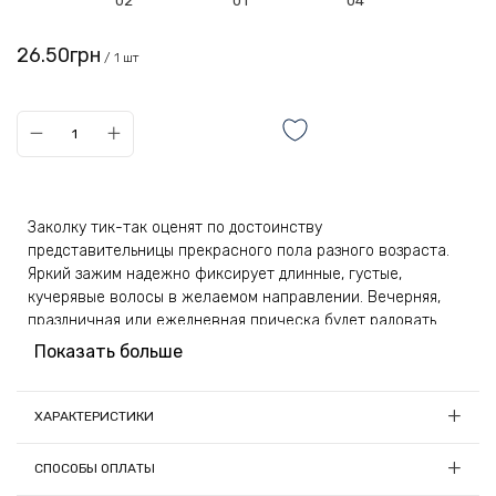
02
01
04
26.50грн
/ 1 шт
Заколку тик-так оценят по достоинству
представительницы прекрасного пола разного возраста.
Яркий зажим надежно фиксирует длинные, густые,
кучерявые волосы в желаемом направлении. Вечерняя,
праздничная или ежедневная прическа будет радовать
аккуратным видом на протяжении всего дня. В наборе 12
Показать больше
изделий, размер которых составляет 7 сантиметров. Такие
украшения можно всегда носить с собой в дамской
сумочке или косметичке. Если из укладки выпадут
ХАРАКТЕРИСТИКИ
некоторые пряди, с помощью качественного
фиксирующего механизма можно их быстро вернуть
Длина, см:
7
СПОСОБЫ ОПЛАТЫ
обратно.
Материал:
Металл, стекло