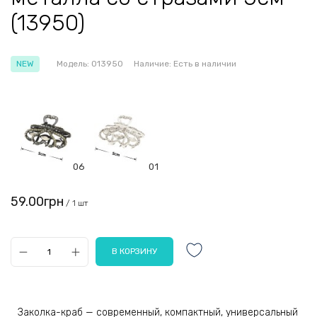
(13950)
NEW
Модель:
013950
Наличие:
Есть в наличии
06
01
59.00грн
/ 1 шт
Заколка-краб — современный, компактный, универсальный