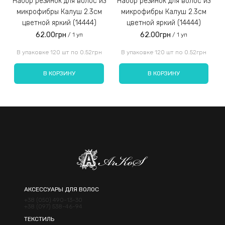
Набор резинок для волос из
Набор резинок для волос из
Набор резинок для во
микрофибры Калуш 2.3см
микрофибры Калуш 2.3см
цветной яркий (14444)
цветной яркий (14444)
62.00грн
62.00грн
/ 1 уп
/ 1 уп
Введите код, указанный на картинке:
В упаковке 120 шт по 0.52грн
В упаковке 120 шт по 0.52грн
В КОРЗИНУ
В КОРЗИНУ
Отправить
АКСЕССУАРЫ ДЛЯ ВОЛОС
+38 (050) 490-13-30
+38 (097) 538-46-94
ТЕКСТИЛЬ