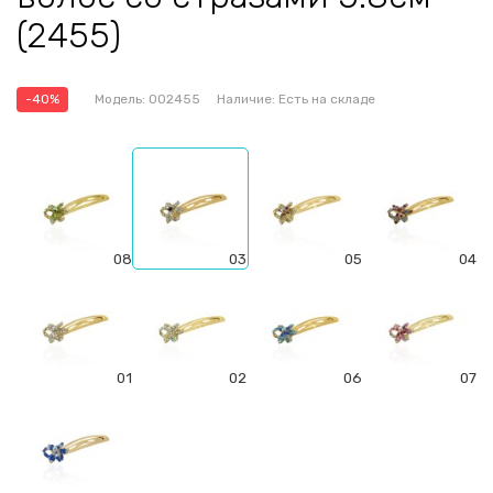
(2455)
-40%
Модель:
002455
Наличие:
Есть на складе
08
03
05
04
01
02
06
07