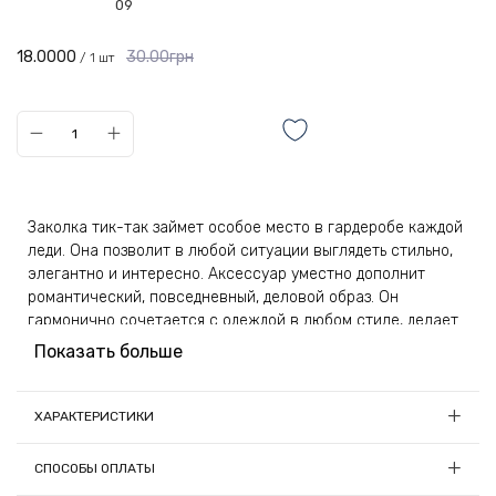
09
18.0000
30.00грн
/ 1 шт
Заколка тик-так займет особое место в гардеробе каждой
леди. Она позволит в любой ситуации выглядеть стильно,
элегантно и интересно. Аксессуар уместно дополнит
романтический, повседневный, деловой образ. Он
гармонично сочетается с одеждой в любом стиле, делает
свою обладательницу ярче и привлекательнее.
Показать больше
Аксессуар изготавливается из высокопрочного и
износостойкого металла. Надежную защиту от коррозии и
ХАРАКТЕРИСТИКИ
воздействий микросреды обеспечивает специальное
Длина, см:
5.8
покрытие золотистого цвета. Оно не облущивается со
СПОСОБЫ ОПЛАТЫ
временем и не портит презентабельный вид украшения.
Материал:
Металл, стекло