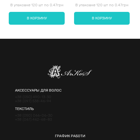
Введите код, указанный на картинке:
В упаковке 120 шт по 0.47грн
В упаковке 120 шт по 0.47грн
В КОРЗИНУ
В КОРЗИНУ
Отправить
АКСЕССУАРЫ ДЛЯ ВОЛОС
+38 (050) 490-13-30
+38 (097) 538-46-94
ТЕКСТИЛЬ
+38 (050) 066-06-30
+38 (067) 462-68-83
ГРАФИК РАБОТИ