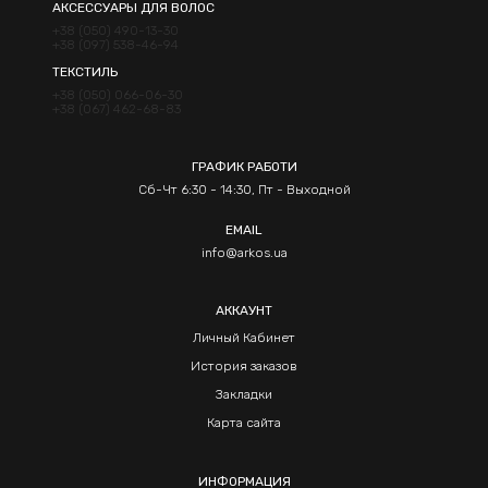
АКСЕССУАРЫ ДЛЯ ВОЛОС
+38 (050) 490-13-30
+38 (097) 538-46-94
ТЕКСТИЛЬ
+38 (050) 066-06-30
+38 (067) 462-68-83
ГРАФИК РАБОТИ
Сб-Чт 6:30 - 14:30, Пт - Выходной
EMAIL
info@arkos.ua
АККАУНТ
Личный Кабинет
История заказов
Закладки
Карта сайта
ИНФОРМАЦИЯ