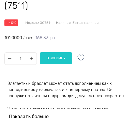
(7511)
-40%
Модель:
007511
Наличие:
Есть в наличии
101.0000
168.33грн
/ 1 шт
Элегантный браслет может стать дополнением как к
повседневному наряду, так и к вечернему платью. Он
послужит отличным подарком для девушек всех возрастов.
Украшение изготовлено из качественного металла,
благодаря чему выделяется долговечностью и
Показать больше
устойчивостью к деформации. Материал изделия не
подвержен коррозии и воздействиям окружающей среды.