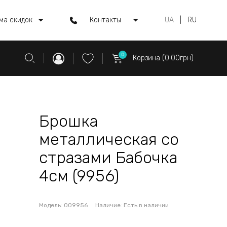
ма скидок
Контакты
UA
|
RU
0
Корзина (0.00грн)
Брошка
металлическая со
стразами Бабочка
4см (9956)
Модель:
009956
Наличие:
Есть в наличии