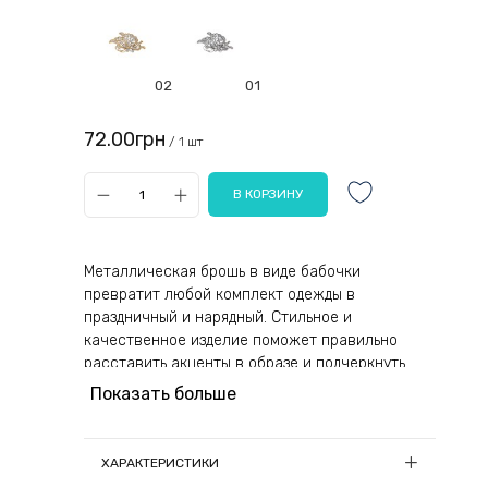
02
01
72.00грн
/ 1 шт
Металлическая брошь в виде бабочки
превратит любой комплект одежды в
праздничный и нарядный. Стильное и
качественное изделие поможет правильно
расставить акценты в образе и подчеркнуть
красоту, его обладательницы. Модный
Показать больше
аксессуар будет хорошо смотреться на легких
блузах, шифоновых шарфах, нарядных платьях и
костюмах.
ХАРАКТЕРИСТИКИ