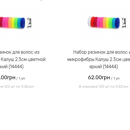
Набор резинок для волос из
Калуш 2.3см цветной
микрофибры Калуш 2.3см цв
кий (14444)
яркий (14444)
.00грн
62.00грн
/ 1 уп
/ 1 уп
ке 120 шт по 0.52грн
В упаковке 120 шт по 0.52грн