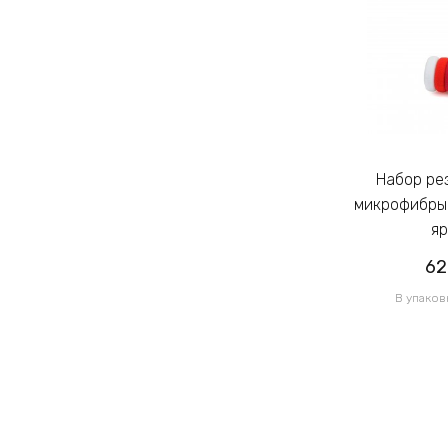
Набор резинок для волос из
Набор резинок для волос из
микрофибры Калуш 2.3см цветной
микрофибры 
яркий (14444)
яр
62.00грн
62
/ 1 уп
В упаковке 120 шт по 0.52грн
В упаков