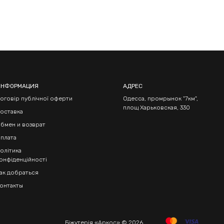
ИНФОРМАЦИЯ
АДРЕС
оговір публічної оферти
Одесса, промрынок "7км",
площ Харьковская, 330
оставка
бмен и возврат
плата
олітика
онфіденційності
ак добраться
онтакты
Біжутерія «Аркос» © 2026