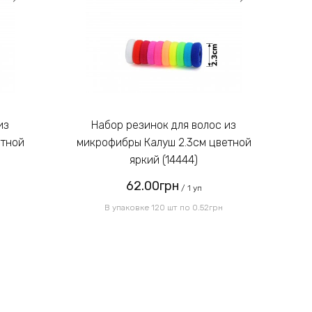
Введите код, указанный на
картинке:
Набор резинок для волос из
етной
микрофибры Калуш 2.3см цветной
м
яркий (14444)
62.00грн
Отправить
/ 1 уп
В упаковке 120 шт по 0.52грн