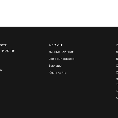
БОТИ
АККАУНТ
 14:30, Пт -
Личный Кабинет
Д
История заказов
Д
Закладки
О
ua
Карта сайта
О
П
к
К
К