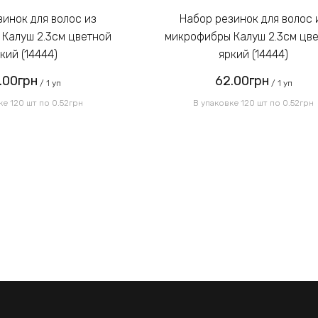
Набор резинок для волос из
Калуш 2.3см цветной
микрофибры Калуш 2.3см цв
кий (14444)
яркий (14444)
.00грн
62.00грн
/ 1 уп
/ 1 уп
ке 120 шт по 0.52грн
В упаковке 120 шт по 0.52грн