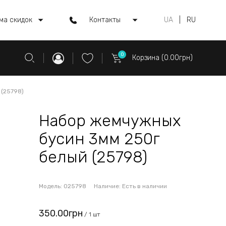
ма скидок
Контакты
UA
|
RU
0
Корзина (0.00грн)
 (25798)
Набор жемчужных
бусин 3мм 250г
белый (25798)
Модель:
025798
Наличие:
Есть в наличии
350.00грн
/ 1 шт