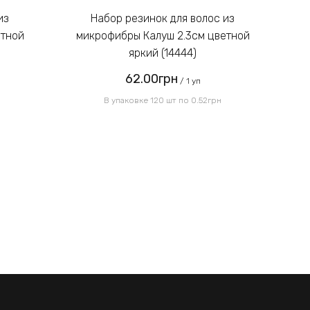
картинке:
Набор резинок для волос из
етной
микрофибры Калуш 2.3см цветной
м
яркий (14444)
62.00грн
Отправить
/ 1 уп
В упаковке 120 шт по 0.52грн