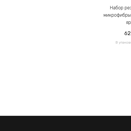
Набор резинок для волос из
Набор резинок для волос из
микрофибры Калуш 2.3см цветной
микрофибры 
яркий (14444)
яр
62.00грн
62
/ 1 уп
В упаковке 120 шт по 0.52грн
В упаков