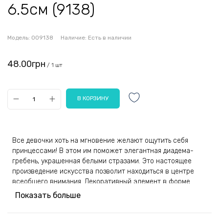
6.5см (9138)
Модель:
009138
Наличие:
Есть в наличии
48.00грн
/ 1 шт
Все девочки хоть на мгновение желают ощутить себя
принцессами! В этом им поможет элегантная диадема-
гребень, украшенная белыми стразами. Это настоящее
произведение искусства позволит находиться в центре
всеобщего внимания. Декоративный элемент в форме
короны легко надевается, не влияет на внешний вид
Показать больше
прически при снятии. Гребень привлекательно смотрится
на светлых и темных волосах разной структуры.