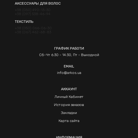
АКСЕССУАРЫ ДЛЯ ВОЛОС
+38 (050) 490-13-30
+38 (097) 538-46-94
ТЕКСТИЛЬ
+38 (050) 066-06-30
+38 (067) 462-68-83
ГРАФИК РАБОТИ
Сб-Чт 6:30 - 14:30, Пт - Выходной
EMAIL
info@arkos.ua
АККАУНТ
Личный Кабинет
История заказов
Закладки
Карта сайта
ИНФОРМАЦИЯ