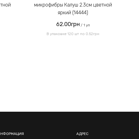
етной
микрофибры Калуш 2.3см цветной
м
яркий (14444)
62.00грн
Отправить
/ 1 уп
В упаковке 120 шт по 0.52грн
ИНФОРМАЦИЯ
АДРЕС