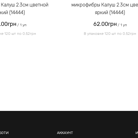
Калуш 2.3см цветной
микрофибры Калуш 2.3см цв
кий (14444)
яркий (14444)
.00грн
62.00грн
/ 1 уп
/ 1 уп
ке 120 шт по 0.52грн
В упаковке 120 шт по 0.52грн
БОТИ
АККАУНТ