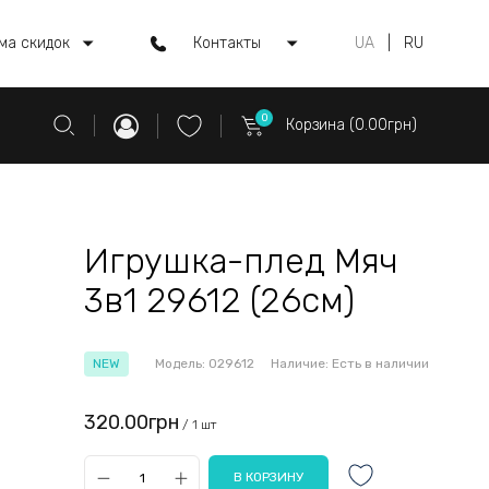
ма скидок
Контакты
UA
|
RU
0
Корзина (0.00грн)
Игрушка-плед Мяч
3в1 29612 (26см)
NEW
Модель:
029612
Наличие:
Есть в наличии
320.00грн
/ 1 шт