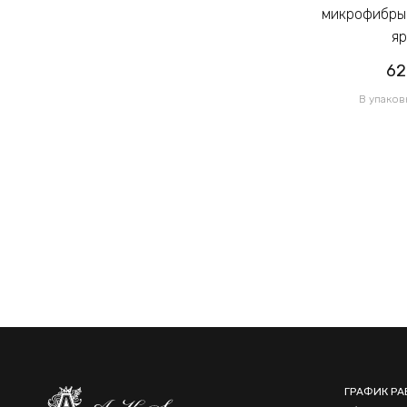
микрофибры Калуш 2.3см цветной
микрофибры 
яркий (14444)
яр
62.00грн
62
/ 1 уп
В упаковке 120 шт по 0.52грн
В упаков
ГРАФИК РА