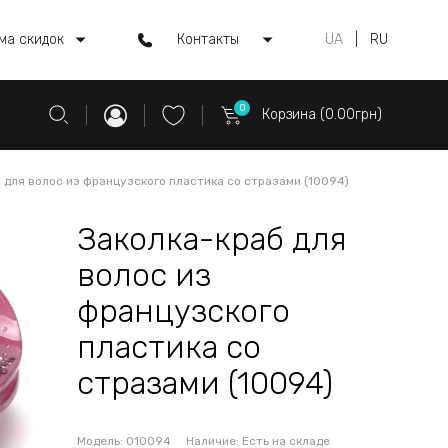
ма скидок
Контакты
UA
|
RU
0
Корзина (0.00грн)
 для волос из французского пластика со стразами (10094)
Заколка-краб для
волос из
французского
пластика со
стразами (10094)
Модель:
010094
Наличие:
Есть на складе