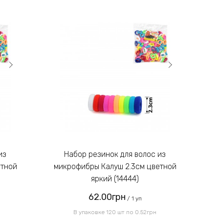
отправляем!
достаточно вымыть с мылом или протереть
салфетками.
Введите код, указанный на
картинке:
Отправить
Набор резинок для волос из
етной
микрофибры Калуш 2.3см цветной
м
яркий (14444)
62.00грн
/ 1 уп
В упаковке 120 шт по 0.52грн