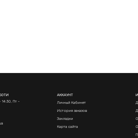
БОТИ
АККАУНТ
 14:30, Пт -
Личный Кабинет
Д
История заказов
Д
Закладки
О
ua
Карта сайта
О
П