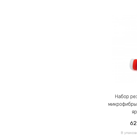
Набор резинок для волос из
Набор резинок для волос из
микрофибры Калуш 2.3см цветной
микрофибры 
яркий (14444)
яр
62.00грн
62
/ 1 уп
В упаковке 120 шт по 0.52грн
В упаков