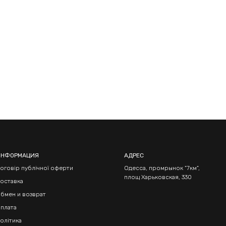
ИНФОРМАЦИЯ
АДРЕС
оговір публічної оферти
Одесса, промрынок "7км",
площ Харьковская, 330
оставка
бмен и возврат
плата
олітика