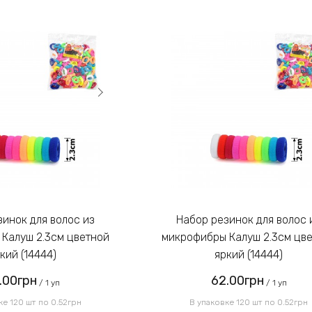
Набор резинок для волос из
Калуш 2.3см цветной
микрофибры Калуш 2.3см цв
кий (14444)
яркий (14444)
.00грн
62.00грн
/ 1 уп
/ 1 уп
ке 120 шт по 0.52грн
В упаковке 120 шт по 0.52грн