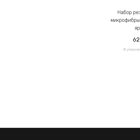
Набор резинок для волос из
Набор резинок для волос из
микрофибры Калуш 2.3см цветной
микрофибры 
яркий (14444)
яр
62.00грн
62
/ 1 уп
В упаковке 120 шт по 0.52грн
В упаков