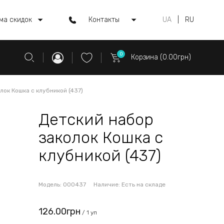
ма скидок
Контакты
UA
|
RU
0
Корзина (0.00грн)
лок Кошка с клубникой (437)
Детский набор
заколок Кошка с
клубникой (437)
Модель:
000437
Наличие:
Есть на складе
126.00грн
/ 1 уп