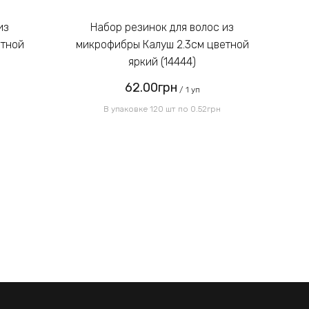
Введите код, указанный на
картинке:
Набор резинок для волос из
етной
микрофибры Калуш 2.3см цветной
м
яркий (14444)
62.00грн
Отправить
/ 1 уп
В упаковке 120 шт по 0.52грн