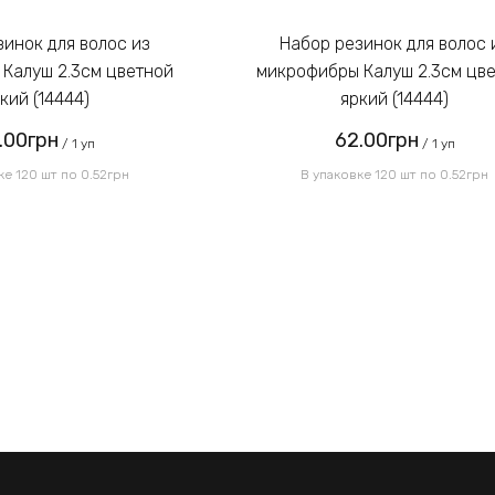
Набор резинок для волос из
Калуш 2.3см цветной
микрофибры Калуш 2.3см цв
кий (14444)
яркий (14444)
.00грн
62.00грн
/ 1 уп
/ 1 уп
ке 120 шт по 0.52грн
В упаковке 120 шт по 0.52грн