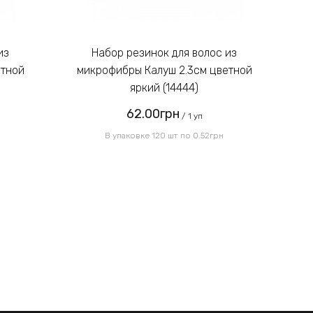
Введите код, указанный на
картинке:
Набор резинок для волос из
етной
микрофибры Калуш 2.3см цветной
м
яркий (14444)
62.00грн
Отправить
/ 1 уп
В упаковке 120 шт по 0.52грн