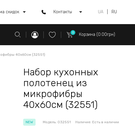
ма скидок
Контакты
UA
|
RU
0
Корзина (0.00грн)
рофибры 40x60см (32551)
Набор кухонных
полотенец из
микрофибры
40x60см (32551)
NEW
Модель:
032551
Наличие:
Есть в наличии