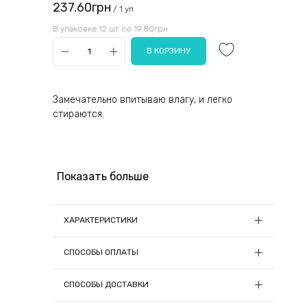
237.60грн
/ 1 уп
В упаковке 12 шт по 19.80грн
Замечательно впитываю влагу, и легко
стираются.
Показать больше
ХАРАКТЕРИСТИКИ
Вес в упаковке, кг:
0.615
СПОСОБЫ ОПЛАТЫ
Количество единиц, шт:
12
1) Онлайн оплата
Материал:
Микрофибра
СПОСОБЫ ДОСТАВКИ
Размеры:
40x60
Заказы на сумму до 5000грн можно оплатить