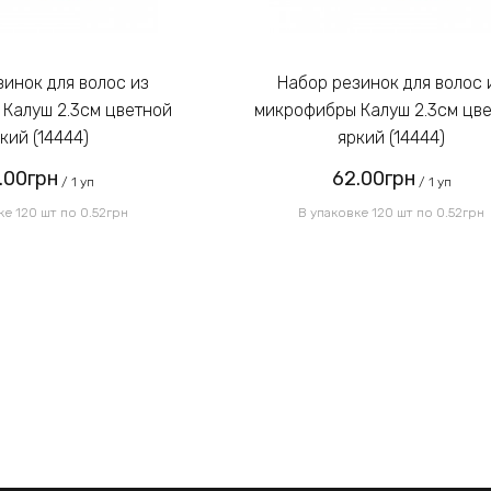
Набор резинок для волос из
Калуш 2.3см цветной
микрофибры Калуш 2.3см цв
кий (14444)
яркий (14444)
.00грн
62.00грн
/ 1 уп
/ 1 уп
ке 120 шт по 0.52грн
В упаковке 120 шт по 0.52грн