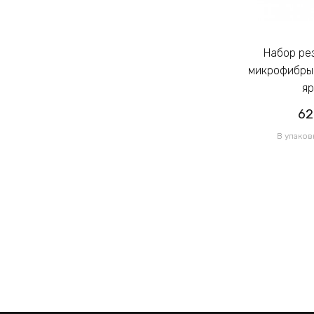
Набор резинок для волос из
Набор резинок для волос из
микрофибры Калуш 2.3см цветной
микрофибры 
яркий (14444)
яр
62.00грн
62
/ 1 уп
В упаковке 120 шт по 0.52грн
В упаков