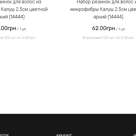
Набор резинок для волос из
Калуш 2.3см цветной
микрофибры Калуш 2.3см цв
кий (14444)
яркий (14444)
.00грн
62.00грн
/ 1 уп
/ 1 уп
ке 120 шт по 0.52грн
В упаковке 120 шт по 0.52грн
БОТИ
АККАУНТ