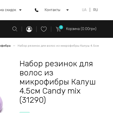
ма скидок
Контакты
UA
|
RU
0
Корзина (0.00грн)
рофибра
Набор резинок для волос из микрофибры Калуш 4.5см
Набор резинок для
волос из
микрофибры Калуш
4.5см Candy mix
(31290)