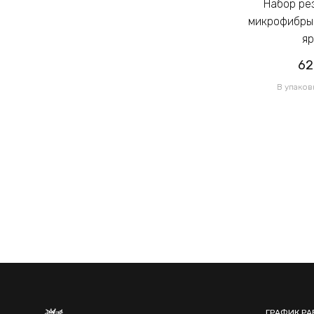
Набор резинок для волос из
Набор резинок для волос из
микрофибры Калуш 2.3см цветной
микрофибры 
яркий (14444)
яр
62.00грн
62
/ 1 уп
В упаковке 120 шт по 0.52грн
В упаков
ГРАФИК РА