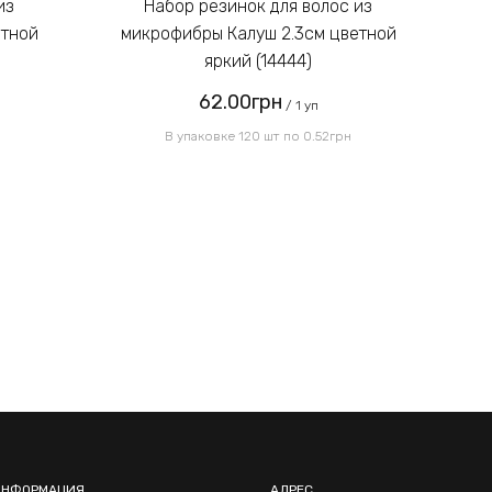
Набор резинок для волос из
Отправить
етной
микрофибры Калуш 2.3см цветной
м
яркий (14444)
62.00грн
/ 1 уп
В упаковке 120 шт по 0.52грн
ИНФОРМАЦИЯ
АДРЕС