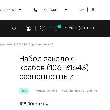
ма скидок
Контакты
UA
|
RU
0
Корзина (0.00грн)
к-крабов (106-31643) разноцветный
Набор заколок-
крабов (106-31643)
разноцветный
NEW
Модель:
031643
Наличие:
Есть в наличии
108.00грн
/ 1 уп