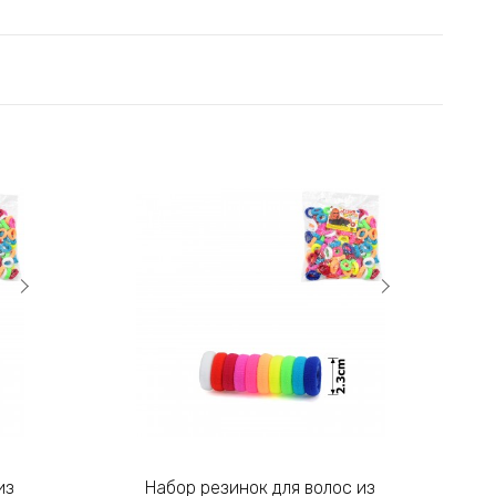
Заказы наложенным платежом не
3)
отправляем!
Введите код, указанный на
картинке:
Отправить
Набор резинок для волос из