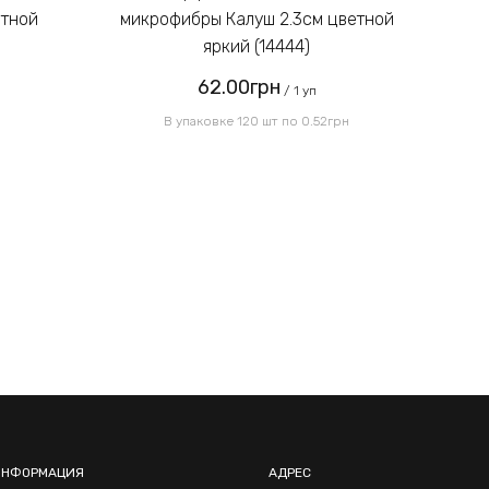
етной
микрофибры Калуш 2.3см цветной
м
яркий (14444)
62.00грн
/ 1 уп
В упаковке 120 шт по 0.52грн
ИНФОРМАЦИЯ
АДРЕС