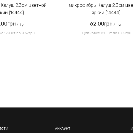
Калуш 2.3см цветной
микрофибры Калуш 2.3см цв
кий (14444)
яркий (14444)
.00грн
62.00грн
/ 1 уп
/ 1 уп
ке 120 шт по 0.52грн
В упаковке 120 шт по 0.52грн
БОТИ
АККАУНТ