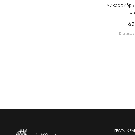
микрофибры Калуш 2.3см цветной
микрофибры 
яркий (14444)
яр
62.00грн
62
/ 1 уп
В упаковке 120 шт по 0.52грн
В упаков
ГРАФИК РА