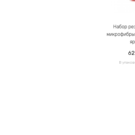
Набор резинок для волос из
Набор резинок для волос из
микрофибры Калуш 2.3см цветной
микрофибры 
яркий (14444)
яр
62.00грн
62
/ 1 уп
В упаковке 120 шт по 0.52грн
В упаков