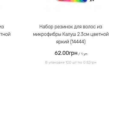
Введите код, указанный на
картинке:
Набор резинок для волос из
етной
микрофибры Калуш 2.3см цветной
м
яркий (14444)
62.00грн
Отправить
/ 1 уп
В упаковке 120 шт по 0.52грн