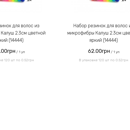
Набор резинок для волос из
Калуш 2.3см цветной
микрофибры Калуш 2.3см цв
кий (14444)
яркий (14444)
.00грн
62.00грн
/ 1 уп
/ 1 уп
ке 120 шт по 0.52грн
В упаковке 120 шт по 0.52грн