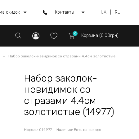
ма скидок
Контакты
UA
|
RU
0
Корзина (0.00грн)
Набор заколок-невидимок со стразами 4.4см золотистые
Набор заколок-
невидимок со
стразами 4.4см
золотистые (14977)
Модель:
014977
Наличие:
Есть на складе