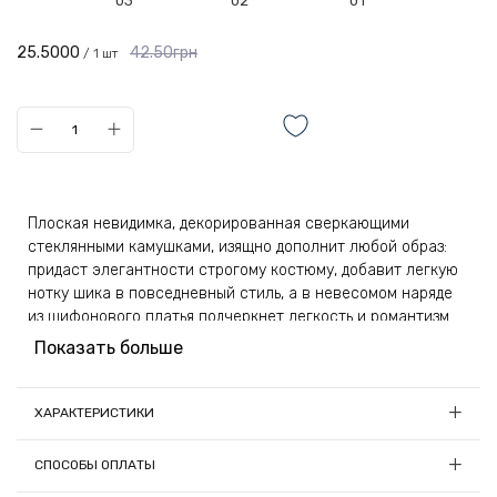
03
02
01
25.5000
42.50грн
/ 1 шт
Плоская невидимка, декорированная сверкающими
стеклянными камушками, изящно дополнит любой образ:
придаст элегантности строгому костюму, добавит легкую
нотку шика в повседневный стиль, а в невесомом наряде
из шифонового платья подчеркнет легкость и романтизм.
Заколочка будет великолепно смотреться со всеми
Показать больше
оттенками волос.
Несмотря на миниатюрный размер, невидимка отлично
ХАРАКТЕРИСТИКИ
справится с фиксацией небольших прядей. Аксессуар
Длина, см:
6.4
подходит всем типам волос. Для более надежного
СПОСОБЫ ОПЛАТЫ
закрепления густых и длинных локонов может
Материал:
Металл, стекло