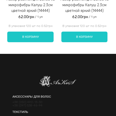
микрофибры Калуш 2.3см
микрофибры Калуш 2.3см
цветной яркий (14444)
цветной яркий (14444)
62.00грн
62.00грн
/ 1 уп
/ 1 уп
Введите код, указанный на картинке:
В упаковке 120 шт по 0.52грн
В упаковке 120 шт по 0.52грн
В КОРЗИНУ
В КОРЗИНУ
Отправить
АКСЕССУАРЫ ДЛЯ ВОЛОС
+38 (050) 490-13-30
+38 (097) 538-46-94
ТЕКСТИЛЬ